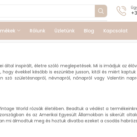
Ügy
+3
rmékek
Rólunk
Üzletünk
Blog
Kapcsolat
ei által inspirált, életre szóló meglepetések. Mi is imádjuk az é
hogy évekkel később is eszünkbe jusson, kitől és miért kaptuk
yen szó születésnapról, névnapról, nőnapról vagy Valentin nap
ntage World rózsák életében. Beadtuk a védést a termékeinkre,
rszágban és az Amerikai Egyesült Államokban is sikerült oltal
mában mi álmodtuk meg és hoztuk divatba ezeket a csodás habróz