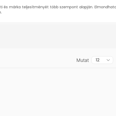
eti és márka teljesítményét több szempont alapján.
Elmondhata
n.
Mutat