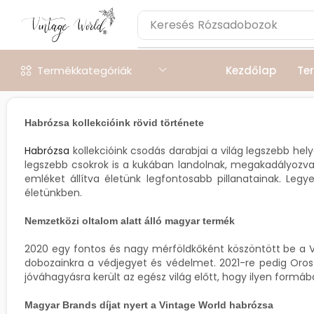
Keresés
Rózsadobozok
Termékkategóriák
Kezdőlap
Te
Habrózsa kollekcióink rövid története
Habrózsa
kollekcióink csodás darabjai a világ legszebb hely
legszebb csokrok is a kukában landolnak, megakadályozva, 
emléket állítva életünk legfontosabb pillanatainak. Leg
életünkben.
Nemzetközi oltalom alatt álló magyar termék
2020 egy fontos és nagy mérföldkőként köszöntött be a Vi
dobozainkra a védjegyet és védelmet. 2021-re pedig Oroszo
jóváhagyásra került az egész világ előtt, hogy ilyen for
Magyar Brands díjat nyert a Vintage World habrózsa