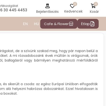
0
0
félszolgálat
6 30 445 4453
Kedvencek
Kosár
Bejelentkezés
EN
HU
Cafe & Flower
Étlap
lővirágokat, de a szívünk szakad meg, hogy pár napon belül a
 őket. A mi rózsadobozaink évek múltán is virágoznak, örök
ról, ballagásról vagy bármilyen meghatározó mérföldkőről
 és sikerült a csoda: az egész Európai Unióban elfogadták
om alá helyezni habrózsa dobozainkat. Ezzel hivatalosan is
sa boxokat.