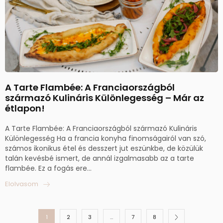
A Tarte Flambée: A Franciaországból
származó Kulináris Különlegesség – Már az
étlapon!
A Tarte Flambée: A Franciaországból származó Kulináris
Különlegesség Ha a francia konyha finomságairól van szó,
számos ikonikus étel és desszert jut eszünkbe, de közülük
talán kevésbé ismert, de annál izgalmasabb az a tarte
flambée. Ez a fogás ere...
Elolvasom
1
2
3
…
7
8