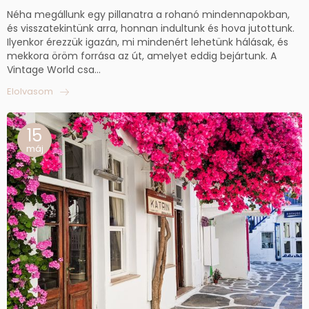
Néha megállunk egy pillanatra a rohanó mindennapokban,
és visszatekintünk arra, honnan indultunk és hova jutottunk.
Ilyenkor érezzük igazán, mi mindenért lehetünk hálásak, és
mekkora öröm forrása az út, amelyet eddig bejártunk. A
Vintage World csa...
Elolvasom
15
máj