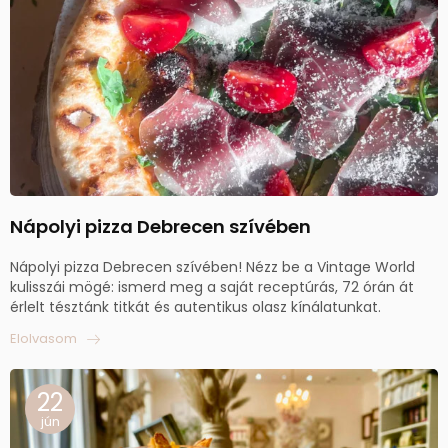
Nápolyi pizza Debrecen szívében
Nápolyi pizza Debrecen szívében! Nézz be a Vintage World
kulisszái mögé: ismerd meg a saját receptúrás, 72 órán át
érlelt tésztánk titkát és autentikus olasz kínálatunkat.
Elolvasom
22
jún