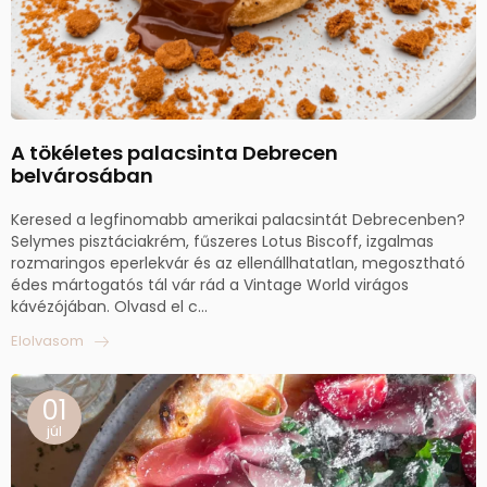
A tökéletes palacsinta Debrecen
belvárosában
Keresed a legfinomabb amerikai palacsintát Debrecenben?
Selymes pisztáciakrém, fűszeres Lotus Biscoff, izgalmas
rozmaringos eperlekvár és az ellenállhatatlan, megosztható
édes mártogatós tál vár rád a Vintage World virágos
kávézójában. Olvasd el c...
Elolvasom
01
júl