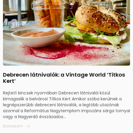
Debrecen látnivalók: a Vintage World ‘Titkos
Kert’
Rejtett kincsek nyomában Debrecen látnivalói közül
kimagaslik a belvárosi Titkos Kert Amikor szóba kerülnek a
legnépszerűbb debreceni látnivalók, a legtöbb utazónak
azonnal a Református Nagytemplom impozáns sárga tornyai
vagy a Nagyerdő évszázados...
Elolvasom