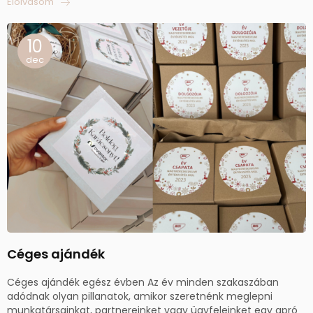
Elolvasom
10
dec
Céges ajándék
Céges ajándék egész évben Az év minden szakaszában
adódnak olyan pillanatok, amikor szeretnénk meglepni
munkatársainkat, partnereinket vagy ügyfeleinket egy apró