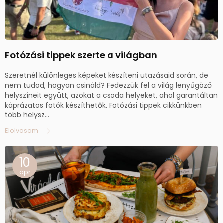
Fotózási tippek szerte a világban
Szeretnél különleges képeket készíteni utazásaid során, de
nem tudod, hogyan csináld? Fedezzük fel a világ lenyűgöző
helyszíneit együtt, azokat a csoda helyeket, ahol garantáltan
káprázatos fotók készíthetők. Fotózási tippek cikkünkben
több helysz...
Elolvasom
10
ápr