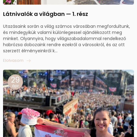
Látnivalók a világban — 1. rész
Utazásaink során a világ számos városában megfordultunk,
és mindegyikük valami különlegessel ajándékozott meg
minket. Olyannyira, hogy világszabadalommal rendelkező
habrózsa dobozaink rendre ezekről a városokról, és az ott
szerzett élményeinkről k...
Elolvasom
29
ápr