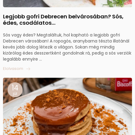
Legjobb gofri Debrecen belvárosában? Sós,
édes, csodálatos…
Sós vagy édes? Megtaláltuk, hol kapható a legjobb gofri
Debrecen városában! A ropogós, aranybarna tészta illatánál
kevés jobb dolog létezik a világon. Sokan még mindig
kizárólag édes desszertként gondolnak rá, pedig a sós verziók
legalább ennyire ...
Elolvasom
14
júl