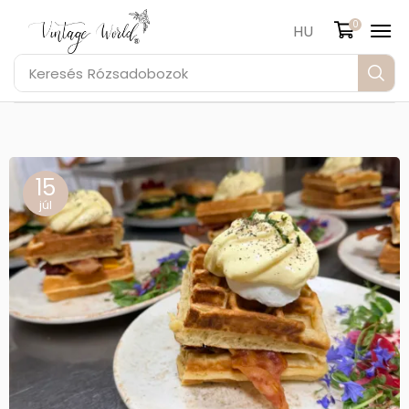
0
HU
Keresés
Rózsadobozok
15
júl