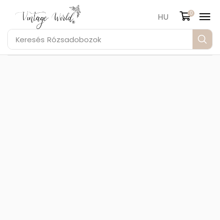
0
HU
Keresés
Rózsadobozok