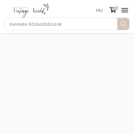
0
HU
Keresés
Rózsadobozok