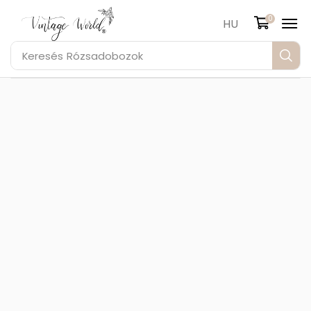
0
HU
Keresés
Rózsadobozok