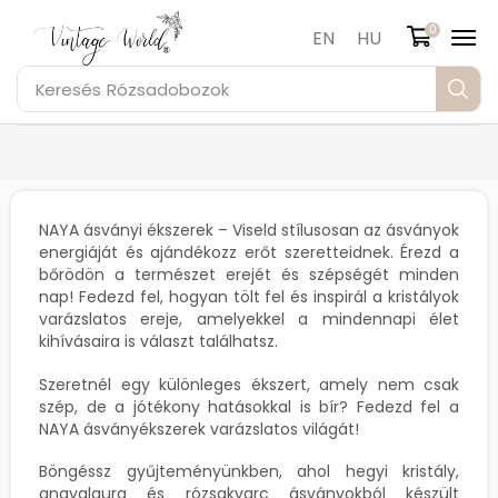
0
EN
HU
Keresés
Rózsadobozok
NAYA ásványi ékszerek – Viseld stílusosan az ásványok
energiáját és ajándékozz erőt szeretteidnek. Érezd a
bőrödön a természet erejét és szépségét minden
nap! Fedezd fel, hogyan tölt fel és inspirál a kristályok
varázslatos ereje, amelyekkel a mindennapi élet
kihívásaira is választ találhatsz.
Szeretnél egy különleges ékszert, amely nem csak
szép, de a jótékony hatásokkal is bír? Fedezd fel a
NAYA ásványékszerek varázslatos világát!
Böngéssz gyűjteményünkben, ahol hegyi kristály,
angyalaura és rózsakvarc ásványokból készült