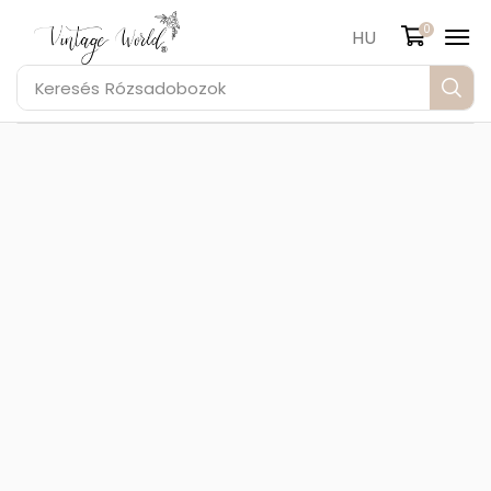
0
HU
Keresés
Rózsadobozok