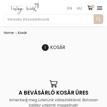
0
EN
HU
Keresés
Rózsadobozok
Home
Kosár
KOSÁR
A BEVÁSÁRLÓ KOSÁR ÜRES
Ismerkedj meg üzletünk választékával. Biztosan
találsz valamit magadnak!