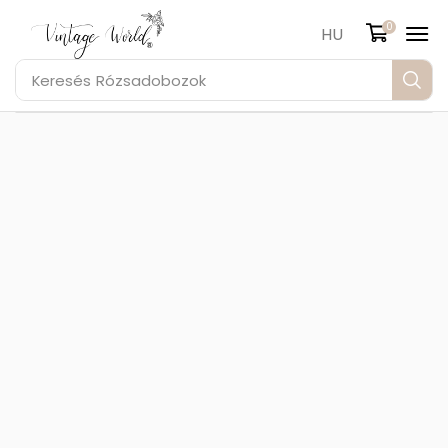
0
HU
Keresés
Rózsadobozok