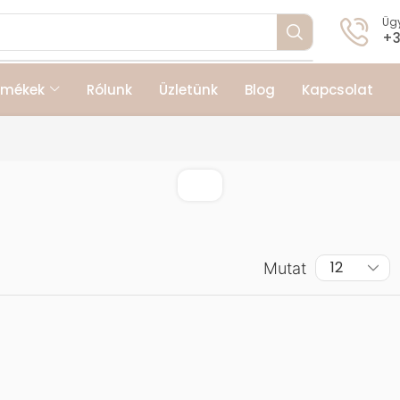
Ügy
+3
rmékek
Rólunk
Üzletünk
Blog
Kapcsolat
Mutat