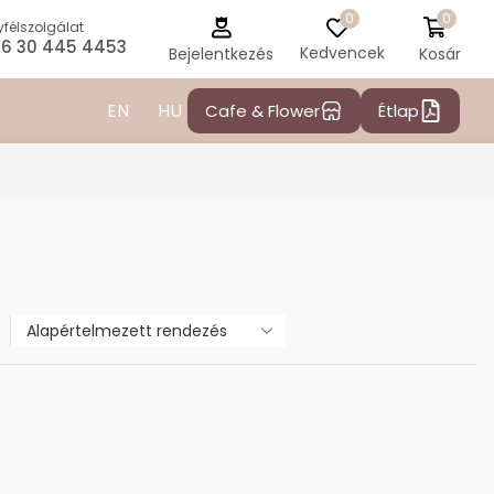
0
0
félszolgálat
6 30 445 4453
Kedvencek
Kosár
Bejelentkezés
EN
HU
Cafe & Flower
Étlap