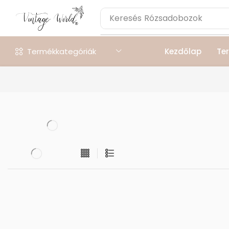
Keresés
Rózsadobozok
Termékkategóriák
Kezdőlap
Te