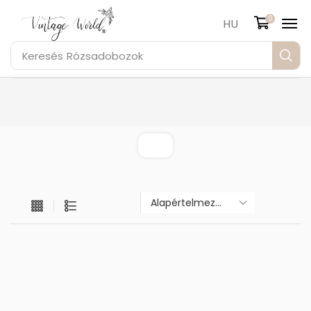
0
HU
Keresés
Rózsadobozok