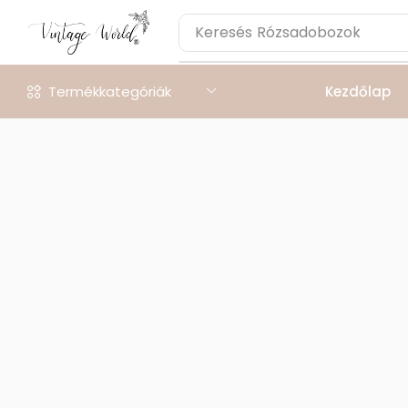
Keresés
Rózsadobozok
Termékkategóriák
Kezdőlap