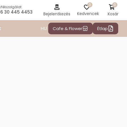
0
0
félszolgálat
6 30 445 4453
Kedvencek
Kosár
Bejelentkezés
HU
t
Cafe & Flower
Étlap