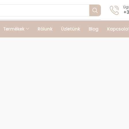
Ügy
+3
Termékek
Rólunk
Üzletünk
Blog
Kapcsola