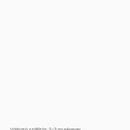
Várható szállítás: 2–3 munkanap