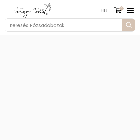
0
HU
Keresés
Rózsadobozok