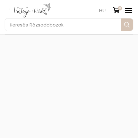
0
HU
Keresés
Rózsadobozok