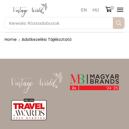
0
EN
HU
Keresés
Rózsadobozok
Home
Adatkezelési Tájékoztató