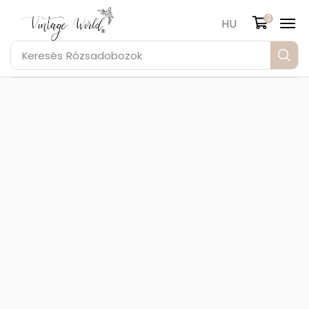
0
HU
Keresés
Rózsadobozok