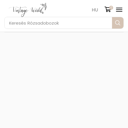
0
HU
Keresés
Rózsadobozok