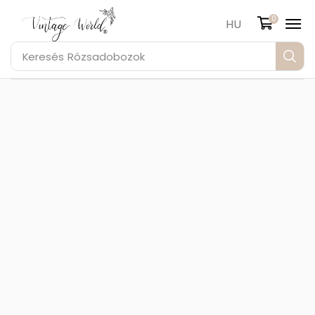
0
HU
Keresés
Rózsadobozok