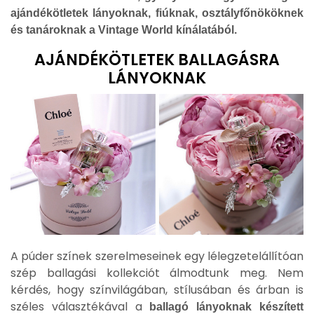
ajándékötletek lányoknak, fiúknak, osztályfőnököknek
és tanároknak a Vintage World kínálatából.
AJÁNDÉKÖTLETEK BALLAGÁSRA
LÁNYOKNAK
A púder színek szerelmeseinek egy lélegzetelállítóan
szép ballagási kollekciót álmodtunk meg. Nem
kérdés, hogy színvilágában, stílusában és árban is
széles választékával a
ballagó lányoknak készített