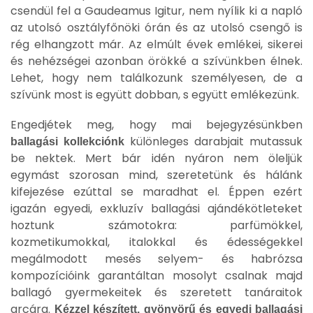
csendül fel a Gaudeamus Igitur, nem nyílik ki a napló
az utolsó osztályfőnöki órán és az utolsó csengő is
rég elhangzott már. Az elmúlt évek emlékei, sikerei
és nehézségei azonban örökké a szívünkben élnek.
Lehet, hogy nem találkozunk személyesen, de a
szívünk most is együtt dobban, s együtt emlékezünk.
Engedjétek meg, hogy mai bejegyzésünkben
különleges darabjait mutassuk
ballagási kollekciónk
be nektek. Mert bár idén nyáron nem öleljük
egymást szorosan mind, szeretetünk és hálánk
kifejezése ezúttal se maradhat el. Éppen ezért
igazán egyedi, exkluzív ballagási ajándékötleteket
hoztunk számotokra: parfümökkel,
kozmetikumokkal, italokkal és édességekkel
megálmodott mesés selyem- és habrózsa
kompozícióink garantáltan mosolyt csalnak majd
ballagó gyermekeitek és szeretett tanáraitok
arcára.
Kézzel készített, gyönyörű és egyedi ballagási