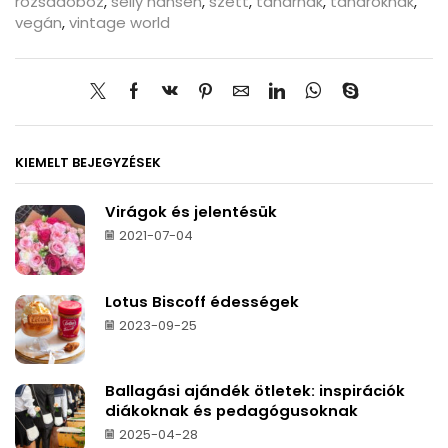
rózsadoboz
,
selly hansen
,
szett
,
tanárnak
,
tanároknak
,
vegán
,
vintage world
KIEMELT BEJEGYZÉSEK
Virágok és jelentésük
2021-07-04
Lotus Biscoff édességek
2023-09-25
Ballagási ajándék ötletek: inspirációk
diákoknak és pedagógusoknak
2025-04-28