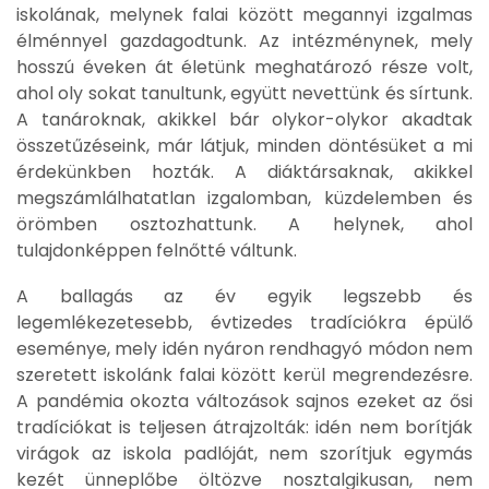
iskolának, melynek falai között megannyi izgalmas
élménnyel gazdagodtunk. Az intézménynek, mely
hosszú éveken át életünk meghatározó része volt,
ahol oly sokat tanultunk, együtt nevettünk és sírtunk.
A tanároknak, akikkel bár olykor-olykor akadtak
összetűzéseink, már látjuk, minden döntésüket a mi
érdekünkben hozták. A diáktársaknak, akikkel
megszámlálhatatlan izgalomban, küzdelemben és
örömben osztozhattunk. A helynek, ahol
tulajdonképpen felnőtté váltunk.
A ballagás az év egyik legszebb és
legemlékezetesebb, évtizedes tradíciókra épülő
eseménye, mely idén nyáron rendhagyó módon nem
szeretett iskolánk falai között kerül megrendezésre.
A pandémia okozta változások sajnos ezeket az ősi
tradíciókat is teljesen átrajzolták: idén nem borítják
virágok az iskola padlóját, nem szorítjuk egymás
kezét ünneplőbe öltözve nosztalgikusan, nem