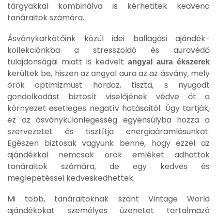
tárgyakkal kombinálva is kérhetitek kedvenc
tanáraitok számára.
Ásványkarkötőink közül idei ballagási ajándék-
kollekciónkba a stresszoldó és auravédő
tulajdonságai miatt is kedvelt
angyal aura
ékszerek
kerültek be, hiszen az angyal aura az az ásvány, mely
örök optimizmust hordoz, tiszta, s nyugodt
gondolkodást biztosít viselőjének védve őt a
környezet esetleges negatív hatásaitól. Úgy tartják,
ez az ásványkülönlegesség egyensúlyba hozza a
szervezetet és tisztítja energiaáramlásunkat.
Egészen biztosak vagyunk benne, hogy ezzel az
ajándékkal nemcsak örök emléket adhattok
tanáraitok számára, de egy kedves és
meglepetéssel kedveskedhettek.
Mi több, tanáraitoknak szánt Vintage World
ajándékokat személyes üzenetet tartalmazó