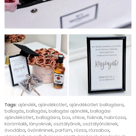
Tags:
ajándék
,
ajándékötlet
,
ajándékötlet ballagásra
,
ballagás
,
ballagási
,
ballagási ajándék
,
ballagási
ajándékötlet
,
ballagásra
,
box
,
chloe
,
fiúknak
,
habrózsa
,
körömlakk
,
lányoknak
,
osztályőnök
,
osztályőnöknek
,
óvodába
,
óvónéninek
,
parfüm
,
rózsa
,
rózsabox
,