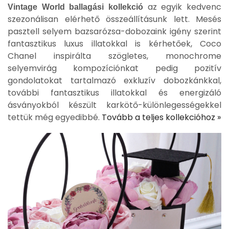
az egyik kedvenc
Vintage World ballagási kollekció
szezonálisan elérhető összeállításunk lett. Mesés
pasztell selyem bazsarózsa-dobozaink igény szerint
fantasztikus luxus illatokkal is kérhetőek, Coco
Chanel inspirálta szögletes, monochrome
selyemvirág kompozíciónkat pedig pozitív
gondolatokat tartalmazó exkluzív dobozkánkkal,
további fantasztikus illatokkal és energizáló
ásványokból készült karkötő-különlegességekkel
tettük még egyedibbé.
Tovább a teljes kollekcióhoz »