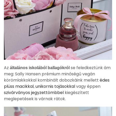
Az
se feledkeztünk ám
általános iskolából ballagókról
meg: Sally Hansen prémium minőségű vegán
körömlakkokkal kombinált dobozkáink mellett
édes
plüss macikkal
,
unikornis tojásokkal
vagy éppen
szivárványos jegyzettömbbel
kiegészített
meglepetések is várnak rátok.