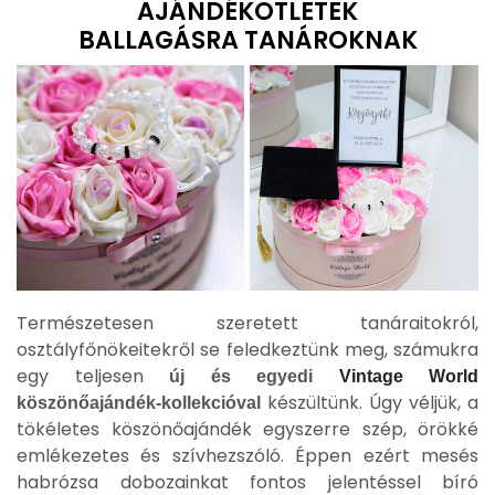
AJÁNDÉKÖTLETEK
BALLAGÁSRA
TANÁROKNAK
Természetesen szeretett tanáraitokról,
osztályfőnökeitekről se feledkeztünk meg, számukra
egy teljesen
új és egyedi
Vintage World
készültünk. Úgy véljük, a
köszönőajándék-kollekcióval
tökéletes köszönőajándék egyszerre szép, örökké
emlékezetes és szívhezszóló. Éppen ezért mesés
habrózsa dobozainkat fontos jelentéssel bíró