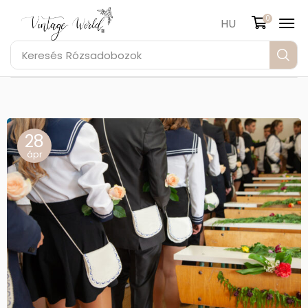
0
HU
Keresés
Rózsadobozok
28
ápr