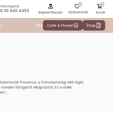
0
0
félszolgálat
6 30 445 4453
Kedvencek
Kosár
Bejelentkezés
HU
t
Cafe & Flower
Étlap
ulamezők Provence, a franciaországi déli régió,
minden látogatót elkápráztat. Ez a vidék
rt...