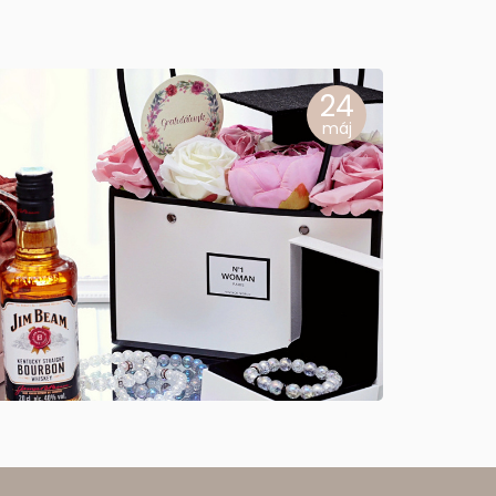
24
máj