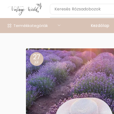
Keresés
Rózsadobozok
Termékkategóriák
Kezdőlap
27
júl