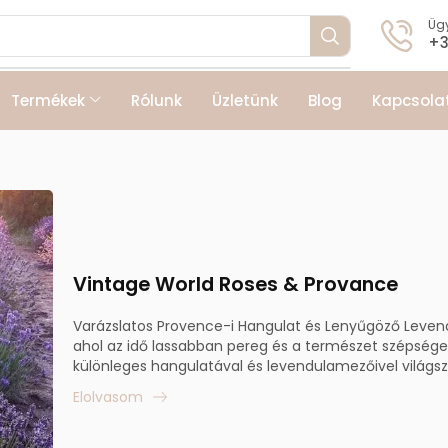
Ügy
+3
Termékek
Rólunk
Üzletünk
Blog
Kapcsola
Vintage World Roses & Provance
Varázslatos Provence-i Hangulat és Lenyűgöző Levend
ahol az idő lassabban pereg és a természet szépsége 
különleges hangulatával és levendulamezőivel világsze
Elolvasom