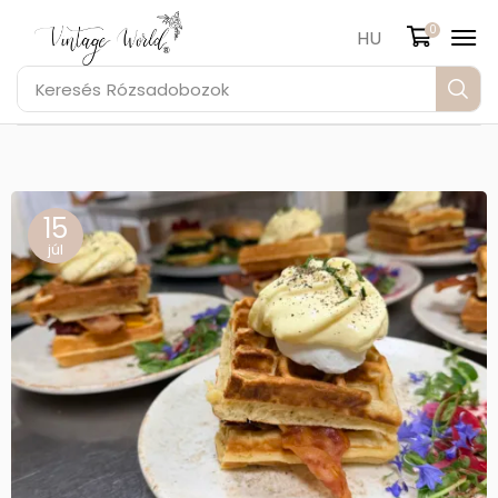
0
HU
Keresés
Rózsadobozok
15
júl