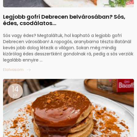
Legjobb gofri Debrecen belvárosában? Sós,
édes, csodálatos…
Sós vagy édes? Megtaláltuk, hol kapható a legjobb gofri
Debrecen városában! A ropogós, aranybarna tészta illatánál
kevés jobb dolog létezik a világon. Sokan még mindig
kizárólag édes desszertként gondolnak rá, pedig a sós verziók
legalább ennyire ...
Elolvasom
14
júl