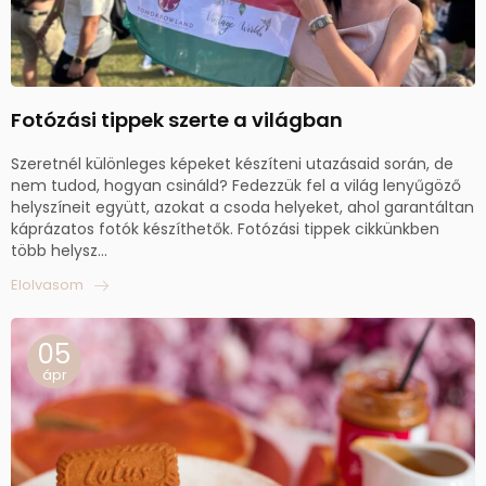
Fotózási tippek szerte a világban
Szeretnél különleges képeket készíteni utazásaid során, de
nem tudod, hogyan csináld? Fedezzük fel a világ lenyűgöző
helyszíneit együtt, azokat a csoda helyeket, ahol garantáltan
káprázatos fotók készíthetők. Fotózási tippek cikkünkben
több helysz...
Elolvasom
05
ápr