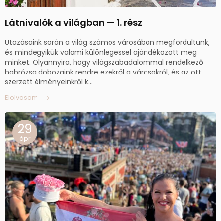
Látnivalók a világban — 1. rész
Utazásaink során a világ számos városában megfordultunk,
és mindegyikük valami különlegessel ajándékozott meg
minket. Olyannyira, hogy világszabadalommal rendelkező
habrózsa dobozaink rendre ezekről a városokról, és az ott
szerzett élményeinkről k...
Elolvasom
29
ápr