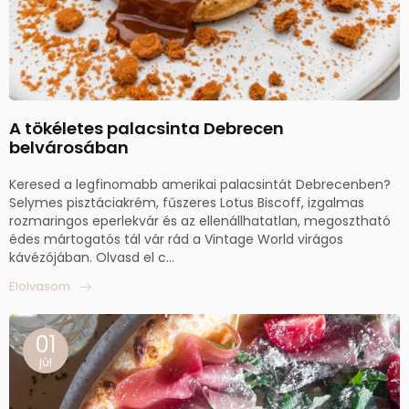
A tökéletes palacsinta Debrecen
belvárosában
Keresed a legfinomabb amerikai palacsintát Debrecenben?
Selymes pisztáciakrém, fűszeres Lotus Biscoff, izgalmas
rozmaringos eperlekvár és az ellenállhatatlan, megosztható
édes mártogatós tál vár rád a Vintage World virágos
kávézójában. Olvasd el c...
Elolvasom
01
júl