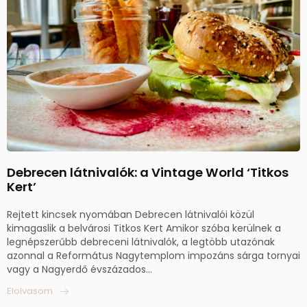
Debrecen látnivalók: a Vintage World ‘Titkos
Kert’
Rejtett kincsek nyomában Debrecen látnivalói közül
kimagaslik a belvárosi Titkos Kert Amikor szóba kerülnek a
legnépszerűbb debreceni látnivalók, a legtöbb utazónak
azonnal a Református Nagytemplom impozáns sárga tornyai
vagy a Nagyerdő évszázados...
Elolvasom