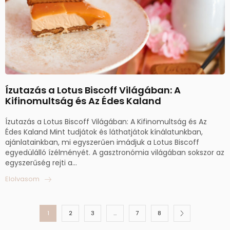
Ízutazás a Lotus Biscoff Világában: A
Kifinomultság és Az Édes Kaland
Ízutazás a Lotus Biscoff Világában: A Kifinomultság és Az
Édes Kaland Mint tudjátok és láthatjátok kínálatunkban,
ajánlatainkban, mi egyszerűen imádjuk a Lotus Biscoff
egyedülálló ízélményét. A gasztronómia világában sokszor az
egyszerűség rejti a...
Elolvasom
1
2
3
…
7
8