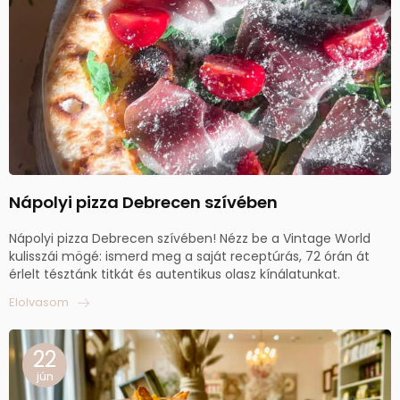
Nápolyi pizza Debrecen szívében
Nápolyi pizza Debrecen szívében! Nézz be a Vintage World
kulisszái mögé: ismerd meg a saját receptúrás, 72 órán át
érlelt tésztánk titkát és autentikus olasz kínálatunkat.
Elolvasom
22
jún