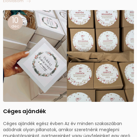
Elolvasom
10
dec
Céges ajándék
Céges ajándék egész évben Az év minden szakaszában
adódnak olyan pillanatok, amikor szeretnénk meglepni
munkatársainkat, partnereinket vagy ügyfeleinket egy apró