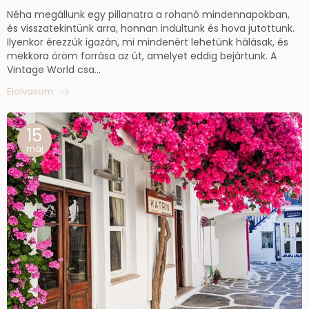
Néha megállunk egy pillanatra a rohanó mindennapokban,
és visszatekintünk arra, honnan indultunk és hova jutottunk.
Ilyenkor érezzük igazán, mi mindenért lehetünk hálásak, és
mekkora öröm forrása az út, amelyet eddig bejártunk. A
Vintage World csa...
Elolvasom
15
máj