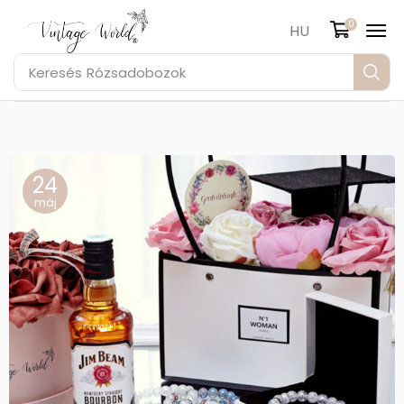
0
HU
Keresés
Rózsadobozok
24
máj