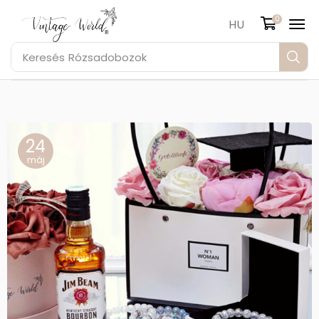
0
HU
Keresés
Rózsadobozok
24
máj