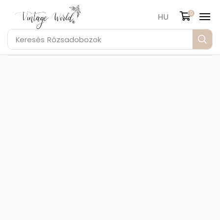
0
HU
Keresés
Rózsadobozok