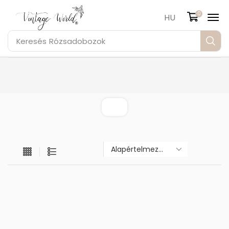
0
HU
Keresés
Rózsadobozok