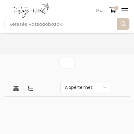
0
HU
Keresés
Rózsadobozok