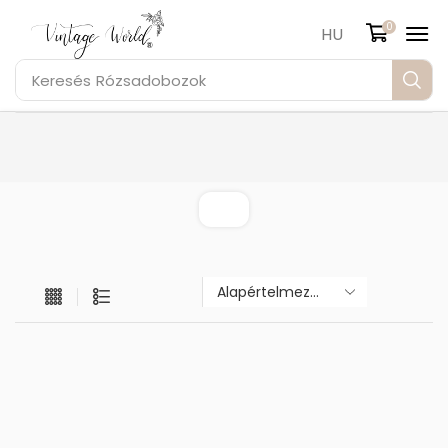
0
HU
Keresés
Rózsadobozok