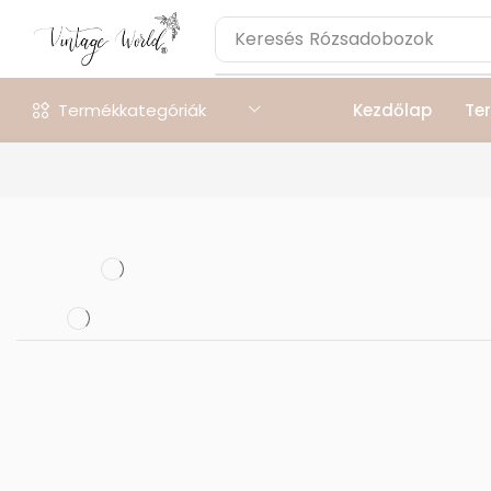
Keresés
Rózsadobozok
Termékkategóriák
Kezdőlap
Te