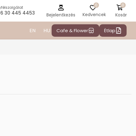
0
0
félszolgálat
6 30 445 4453
Kedvencek
Kosár
Bejelentkezés
EN
HU
Cafe & Flower
Étlap