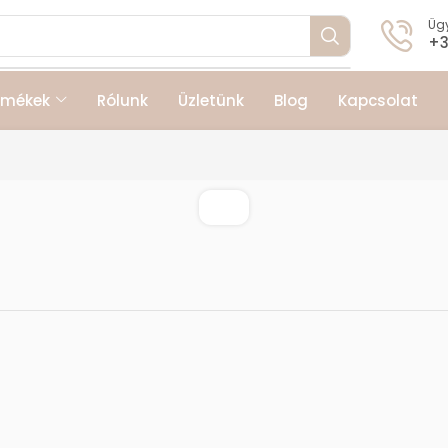
Ügy
+3
rmékek
Rólunk
Üzletünk
Blog
Kapcsolat