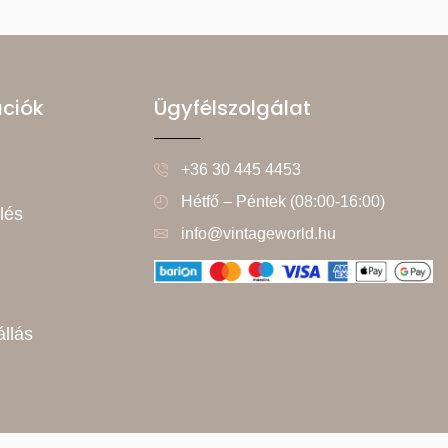
ációk
Ügyfélszolgálat
+36 30 445 4453
Hétfő – Péntek (08:00-16:00)
lés
info@vintageworld.hu
állás