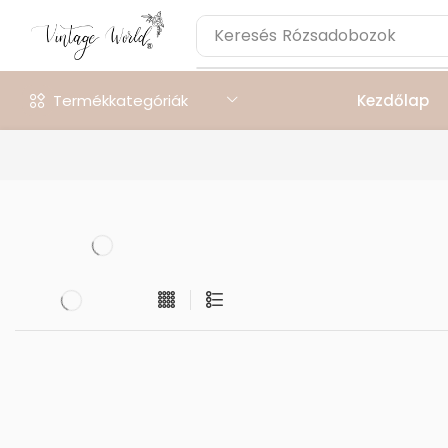
Keresés
Rózsadobozok
Termékkategóriák
Kezdőlap