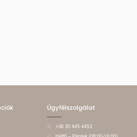
ációk
Ügyfélszolgálat
+36 30 445 4453
Hétfő – Péntek (08:00-16:00)