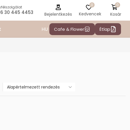
0
0
félszolgálat
6 30 445 4453
Kedvencek
Kosár
Bejelentkezés
HU
t
Cafe & Flower
Étlap