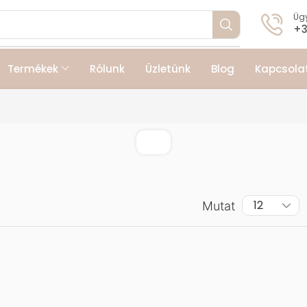
Ügy
+3
Termékek
Rólunk
Üzletünk
Blog
Kapcsola
Mutat