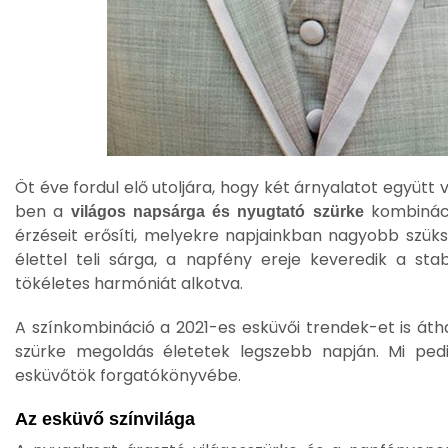
Öt éve fordul elő utoljára, hogy két árnyalatot együtt
ben a
kombináci
világos napsárga és nyugtató szürke
érzéseit erősíti, melyekre napjainkban nagyobb szük
élettel teli sárga, a napfény ereje keveredik a stabi
tökéletes harmóniát alkotva.
A színkombináció a 2021-es esküvői trendek-et is át
szürke megoldás életetek legszebb napján. Mi pedi
esküvőtök forgatókönyvébe.
Az esküvő színvilága