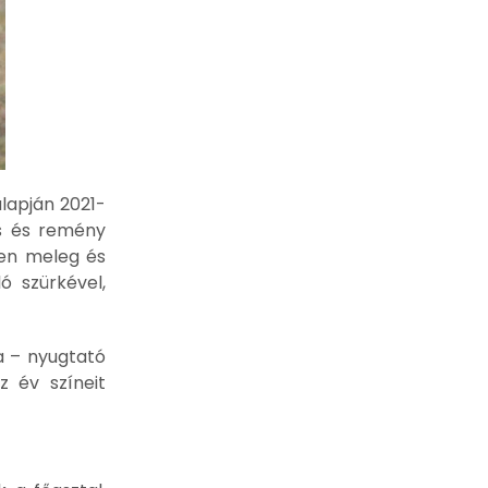
alapján 2021-
ás és remény
sen meleg és
ó szürkével,
a – nyugtató
z év színeit