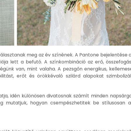
 választanak meg az év színének. A Pantone bejelentése 
ója lett a befutó. A színkombináció az erő, összefog
ségünk van, mint valaha. A pezsgőn energikus, kelleme
litást, erőt és örökkévaló szilárd alapokat szimbolizál
hatja, idén különösen divatosnak számít minden napsárg
g mutatjuk, hogyan csempészhetitek be stílusosan a