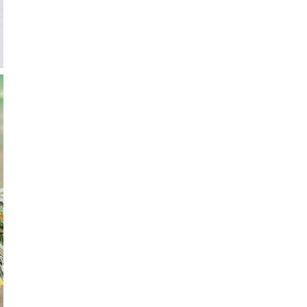
Iratkozz fel hírlevelünkre
Adja meg e-mail címét, hogy
elsőként értesüljön a
kedvezményekről és
újdonságokról.
[mc4wp_form id=574]