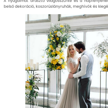
A nyugalmat árasztó világosszürke és a napfényener
belső dekoráció, koszorúslányruhák, meghívók és kieg