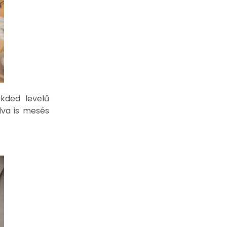
ekded levelű
lva is mesés