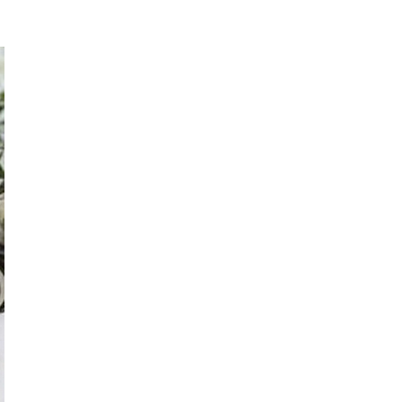
Virágok és jelentésük
2021-07-04
Lotus Biscoff édességek
2023-09-25
Ballagási ajándék
ötletek: inspirációk
diákoknak és
pedagógusoknak
2025-04-28
Ajándékötletek
ballagásra
2020-05-24