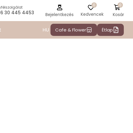
0
0
félszolgálat
6 30 445 4453
Kedvencek
Kosár
Bejelentkezés
HU
t
Cafe & Flower
Étlap