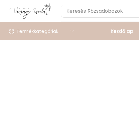
Keresés
Rózsadobozok
Termékkategóriák
Kezdőlap