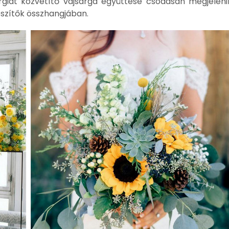
giát közvetítő vajsárga együttese csodásan megjelenik
észítők összhangjában.