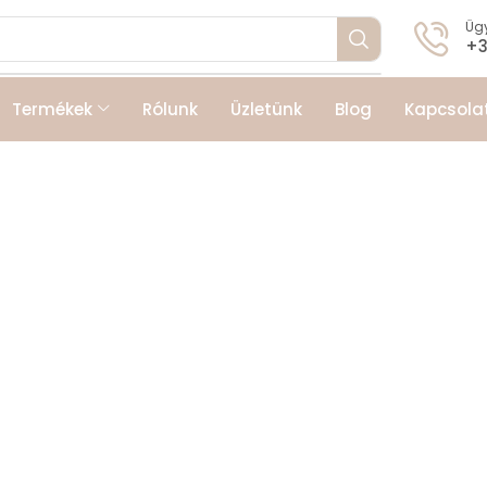
Ügy
+3
Termékek
Rólunk
Üzletünk
Blog
Kapcsola