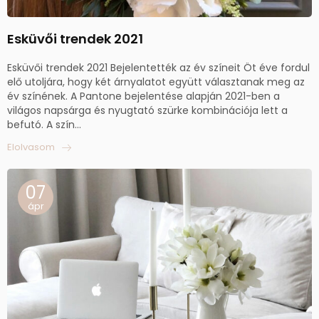
Esküvői trendek 2021
Esküvői trendek 2021 Bejelentették az év színeit Öt éve fordul
elő utoljára, hogy két árnyalatot együtt választanak meg az
év színének. A Pantone bejelentése alapján 2021-ben a
világos napsárga és nyugtató szürke kombinációja lett a
befutó. A szín...
Elolvasom
07
ápr