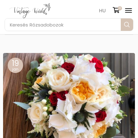
0
HU
Keresés
Rózsadobozok
19
jan