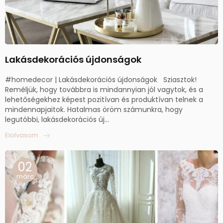
Lakásdekorációs újdonságok
#homedecor | Lakásdekorációs újdonságok Sziasztok!
Reméljük, hogy továbbra is mindannyian jól vagytok, és a
lehetőségekhez képest pozitívan és produktívan telnek a
mindennapjaitok. Hatalmas öröm számunkra, hogy
legutóbbi, lakásdekorációs új...
Elolvasom
02
márc