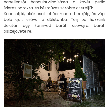
napellenzőt hangulatvilágításra, a kávét pedig
ízletes borokra, és kézműves sörökre cseréljük.
Kapcsolj ki, akár csak ebédszüneted erejéig, és vágj
bele újult erővel a délutánba. Térj be hozzánk
délután egy könnyed baráti csevejre, baráti
összejövetelre.