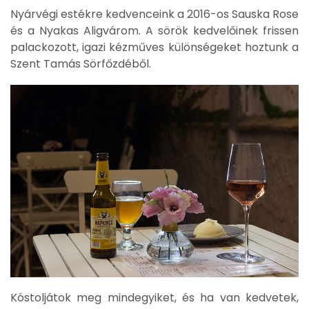
Nyárvégi estékre kedvenceink a 2016-os Sauska Rose
és a Nyakas Aligvárom. A sörök kedvelőinek frissen
palackozott, igazi kézműves különségeket hoztunk a
Szent Tamás Sörfőzdéből.
Kóstoljátok meg mindegyiket, és ha van kedvetek,