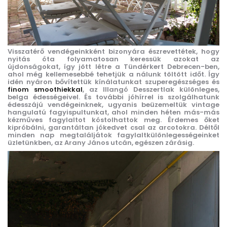
Visszatérő vendégeinkként bizonyára észrevettétek, hogy
nyitás óta folyamatosan keressük azokat az
újdonságokat, így jött létre a Tündérkert Debrecen-ben,
ahol még kellemesebbé tehetjük a nálunk töltött időt. Így
idén nyáron bővítettük kínálatunkat szuperegészséges és
finom smoothiekkal
, az Illangó Desszertlak különleges,
belga édességeivel. És további jóhírrel is szolgálhatunk
édesszájú vendégeinknek, ugyanis beüzemeltük vintage
hangulatú fagyispultunkat, ahol minden héten más-más
kézműves fagylaltot kóstolhattok meg. Érdemes őket
kipróbálni, garantáltan jókedvet csal az arcotokra. Déltől
minden nap megtaláljátok fagylaltkülönlegességeinket
üzletünkben, az Arany János utcán, egészen zárásig.