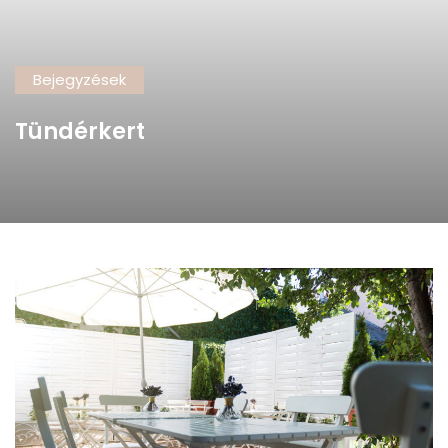
Bejegyzések
Tündérkert