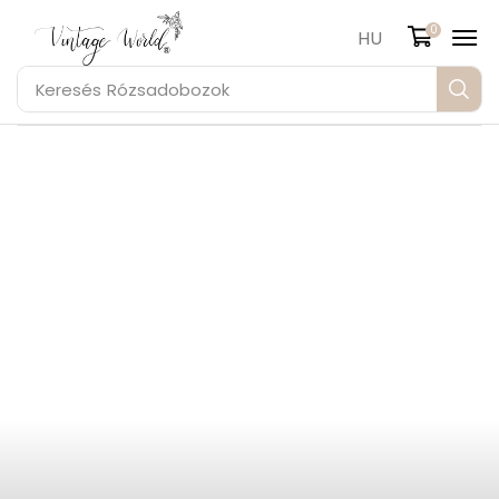
0
HU
Keresés
Rózsadobozok