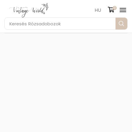
0
HU
Keresés
Rózsadobozok