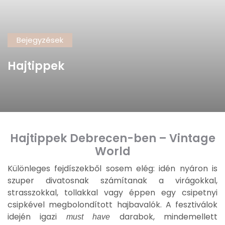
Bejegyzések
Hajtippek
Hajtippek Debrecen-ben – Vintage
World
Különleges fejdíszekből sosem elég: idén nyáron is
szuper divatosnak számítanak a virágokkal,
strasszokkal, tollakkal vagy éppen egy csipetnyi
csipkével megbolondított hajbavalók. A fesztiválok
idején igazi
darabok, mindemellett
must have