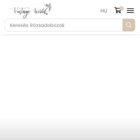
0
HU
Keresés
Rózsadobozok