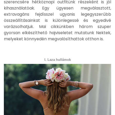
szerencsére hétköznapi outfitünk részeként is jól
kihasználatóak. Egy ügyesen megválasztott,
extravagáns fejdísszel ugyanis legegyszerűbb
összeállításainkat is különlegessé és egyedivé
varázsolhatjuk. Mai cikkünkben három szuper
gyorsan elkészíthető hajviseletet mutatunk Nektek,
melyeket könnyedén megvalósíthattok otthon is.
I. Laza hullámok