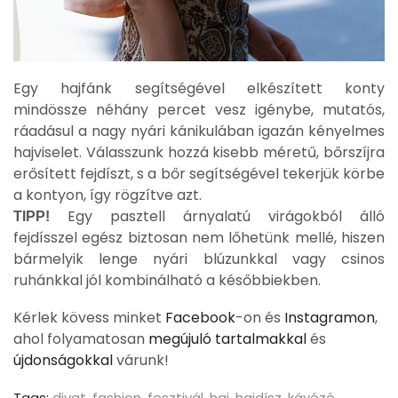
Egy hajfánk segítségével elkészített konty
mindössze néhány percet vesz igénybe, mutatós,
ráadásul a nagy nyári kánikulában igazán kényelmes
hajviselet. Válasszunk hozzá kisebb méretű, bőrszíjra
erősített fejdíszt, s a bőr segítségével tekerjük körbe
a kontyon, így rögzítve azt.
Egy pasztell árnyalatú virágokból álló
TIPP!
fejdísszel egész biztosan nem lőhetünk mellé, hiszen
bármelyik lenge nyári blúzunkkal vagy csinos
ruhánkkal jól kombinálható a későbbiekben.
Kérlek kövess minket
Facebook
-on és
Instagramon
,
ahol folyamatosan
megújuló tartalmakkal
és
újdonságokkal
várunk!
Tags:
divat
,
fashion
,
fesztivál
,
haj
,
hajdísz
,
kávézó
,