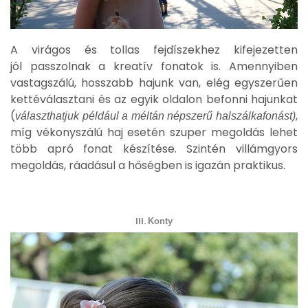
A virágos és tollas fejdíszekhez kifejezetten
jól passzolnak a kreatív fonatok is. Amennyiben
vastagszálú, hosszabb hajunk van, elég egyszerűen
kettéválasztani és az egyik oldalon befonni hajunkat
(
,
választhatjuk például a méltán népszerű halszálkafonást)
míg vékonyszálú haj esetén szuper megoldás lehet
több apró fonat készítése. Szintén villámgyors
megoldás, ráadásul a hőségben is igazán praktikus.
III.
Konty