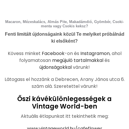
Macaron, Mézeskalács, Almás Pite, Makadámdió, Gyömbér, Csoki-
menta vagy Csokis keksz?
Fenti limitált újdonságaink közül Te melyiket próbálnád
ki elsőként?
Kövess minket
Facebook
-on és
Instagramon
, ahol
folyamatosan
megújuló tartalmakkal
és
újdonságokkal
várunk!
Látogass el hozzánk a Debrecen, Arany János utca 6.
szám alá. Szeretettel várunk!
Őszi kávékülönlegességek a
Vintage World-ben
Aktuális étlapunkat itt tekinthetik meg:
www.vintageworld.hu/cafeflower