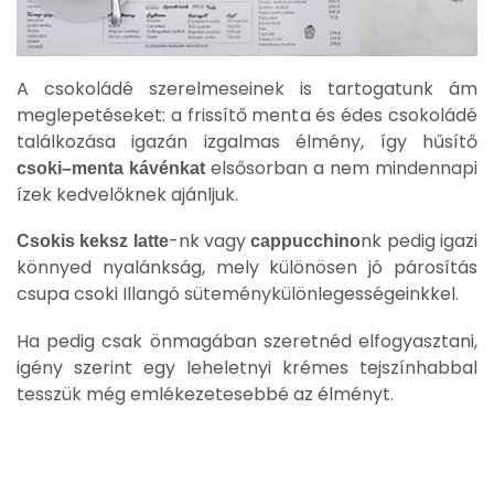
A csokoládé szerelmeseinek is tartogatunk ám
meglepetéseket: a frissítő menta és édes csokoládé
találkozása igazán izgalmas élmény, így hűsítő
elsősorban a nem mindennapi
csoki–menta
kávénkat
ízek kedvelőknek ajánljuk.
-nk vagy
nk pedig igazi
Csokis keksz latte
cappucchino
könnyed nyalánkság, mely különösen jó párosítás
csupa csoki Illangó süteménykülönlegességeinkkel.
Ha pedig csak önmagában szeretnéd elfogyasztani,
igény szerint egy leheletnyi krémes tejszínhabbal
tesszük még emlékezetesebbé az élményt.