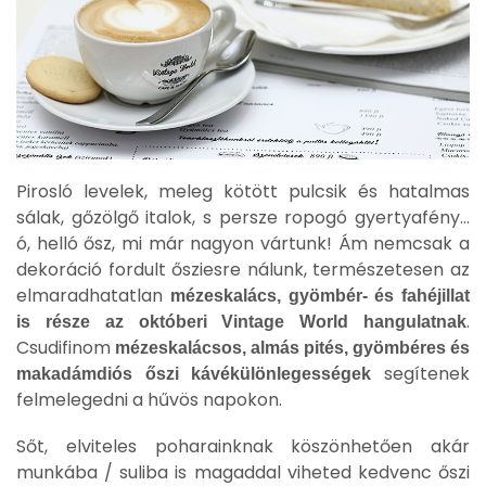
Pirosló levelek, meleg kötött pulcsik és hatalmas
sálak, gőzölgő italok, s persze ropogó gyertyafény…
ó, helló ősz, mi már nagyon vártunk! Ám nemcsak a
dekoráció fordult ősziesre nálunk, természetesen az
elmaradhatatlan
mézeskalács, gyömbér- és fahéjillat
.
is része az októberi Vintage World hangulatnak
Csudifinom
mézeskalácsos, almás pités, gyömbéres és
segítenek
makadámdiós őszi kávékülönlegességek
felmelegedni a hűvös napokon.
Sőt, elviteles poharainknak köszönhetően akár
munkába / suliba is magaddal viheted kedvenc őszi