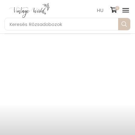
0
HU
Keresés
Rózsadobozok