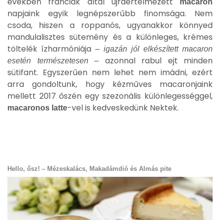
években franciák által újraértelmezett
macaron
napjaink egyik legnépszerűbb finomsága. Nem
csoda, hiszen a roppanós, ugyanakkor könnyed
mandulalisztes sütemény és a különleges, krémes
töltelék ízharmóniája
– igazán jól elkészített macaron
azonnal rabul ejt minden
esetén természetesen –
sütifant. Egyszerűen nem lehet nem imádni, ezért
arra gondoltunk, hogy kézműves macaronjaink
mellett 2017 őszén egy szezonális különlegességgel,
-vel is kedveskedünk Nektek.
macaronos latte
Hello, ősz! – Mézeskalács, Makadámdió és Almás pite