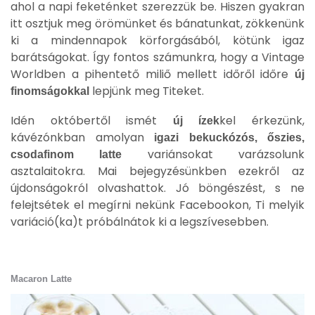
ahol a napi feketénket szerezzük be. Hiszen gyakran
itt osztjuk meg örömünket és bánatunkat, zökkenünk
ki a mindennapok körforgásából, kötünk igaz
barátságokat. Így fontos számunkra, hogy a Vintage
Worldben a pihentető miliő mellett időről időre
új
lepjünk meg Titeket.
finomságokkal
Idén októbertől ismét
kel érkezünk,
új ízek
kávézónkban amolyan
igazi bekuckózós, őszies,
variánsokat varázsolunk
csodafinom latte
asztalaitokra. Mai bejegyzésünkben ezekről az
újdonságokról olvashattok. Jó böngészést, s ne
felejtsétek el megírni nekünk Facebookon, Ti melyik
variáció(ka)t próbálnátok ki a legszívesebben.
Macaron Latte