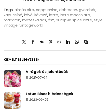
Tags:
almás pite
,
cappuchino
,
debrecen
,
gyömbér
,
kapucsínó
,
kávé
,
kávézó
,
latte
,
latte macchiato
,
macaron
,
mézeskalács
,
ősz
,
pumpkin spice latte
,
style
,
vintage
,
vintageworld
KIEMELT BEJEGYZÉSEK
Virágok és jelentésük
2021-07-04
Lotus Biscoff édességek
2023-09-25