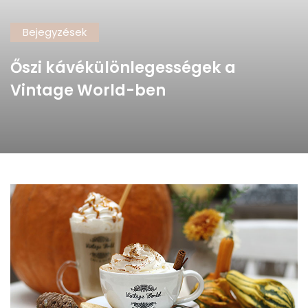
Bejegyzések
Őszi kávékülönlegességek a
Vintage World-ben