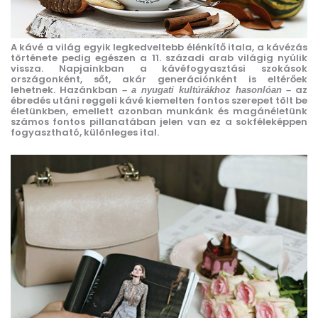
A kávé a világ egyik legkedveltebb élénkítő itala, a kávézás
története pedig egészen a 11. századi arab világig nyúlik
vissza. Napjainkban a kávéfogyasztási szokások
országonként, sőt, akár generációnként is eltérőek
lehetnek. Hazánkban
az
– a nyugati kultúrákhoz hasonlóan –
ébredés utáni reggeli kávé kiemelten fontos szerepet tölt be
életünkben, emellett azonban munkánk és magánéletünk
számos fontos pillanatában jelen van ez a sokféleképpen
fogyasztható, különleges ital.