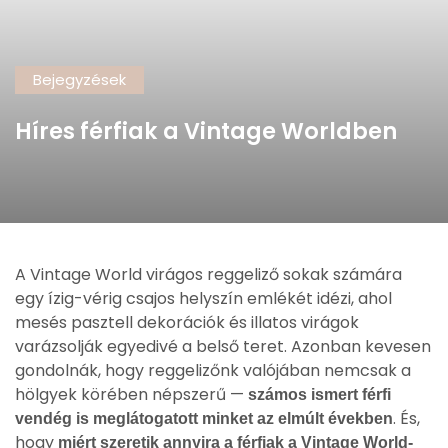
Bejegyzések
Híres férfiak a Vintage Worldben
A Vintage World virágos reggeliző sokak számára
egy ízig-vérig csajos helyszín emlékét idézi, ahol
mesés pasztell dekorációk és illatos virágok
varázsolják egyedivé a belső teret. Azonban kevesen
gondolnák, hogy reggelizőnk valójában nemcsak a
hölgyek körében népszerű —
számos ismert férfi
. És,
vendég is meglátogatott minket az elmúlt években
hogy
miért szeretik annyira a férfiak a Vintage World-