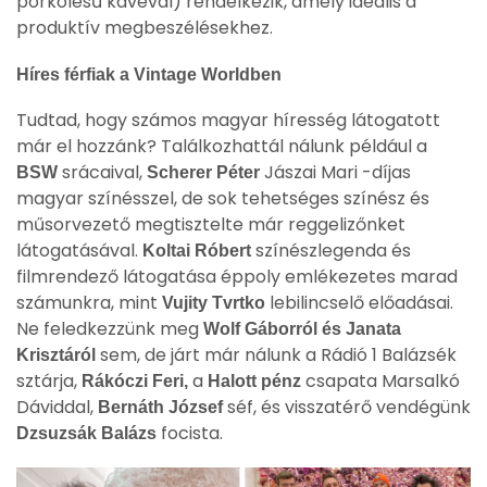
pörkölésű kávéval) rendelkezik, amely ideális a
produktív megbeszélésekhez.
Híres férfiak a Vintage Worldben
Tudtad, hogy számos magyar híresség látogatott
már el hozzánk? Találkozhattál nálunk például a
srácaival,
Jászai Mari -díjas
BSW
Scherer Péter
magyar színésszel, de sok tehetséges színész és
műsorvezető megtisztelte már reggelizőnket
látogatásával.
színészlegenda és
Koltai Róbert
filmrendező látogatása éppoly emlékezetes marad
számunkra, mint
lebilincselő előadásai.
Vujity Tvrtko
Ne feledkezzünk meg
Wolf Gáborról és Janata
sem, de járt már nálunk a Rádió 1 Balázsék
Krisztáról
sztárja,
a
csapata Marsalkó
Rákóczi Feri,
Halott pénz
Dáviddal,
séf, és visszatérő vendégünk
Bernáth József
focista.
Dzsuzsák Balázs