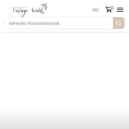
0
HU
Keresés
Rózsadobozok