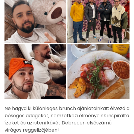
Ne hagyd ki különleges brunch ajánlatainkat: élvezd a
bőséges adagokat, nemzetközi élményeink inspirálta
ízeket és az isteni kávét Debrecen elsőszámú
virágos reggelizőjében!