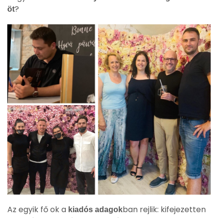
?
öt
Az egyik fő ok a
ban rejlik: kifejezetten
kiadós adagok