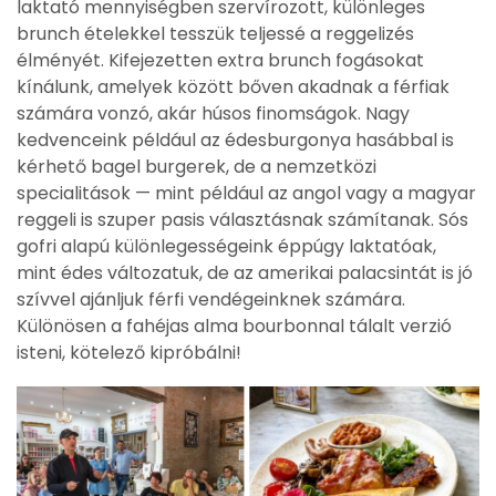
laktató mennyiségben szervírozott, különleges
brunch ételekkel tesszük teljessé a reggelizés
élményét. Kifejezetten extra brunch fogásokat
kínálunk, amelyek között bőven akadnak a férfiak
számára vonzó, akár húsos finomságok. Nagy
kedvenceink például az édesburgonya hasábbal is
kérhető bagel burgerek, de a nemzetközi
specialitások — mint például az angol vagy a magyar
reggeli is szuper pasis választásnak számítanak. Sós
gofri alapú különlegességeink éppúgy laktatóak,
mint édes változatuk, de az amerikai palacsintát is jó
szívvel ajánljuk férfi vendégeinknek számára.
Különösen a fahéjas alma bourbonnal tálalt verzió
isteni, kötelező kipróbálni!