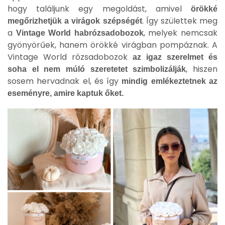
hogy találjunk egy megoldást, amivel
örökké
. Így születtek meg
megőrizhetjük a virágok szépségét
a
, melyek nemcsak
Vintage World habrózsadobozok
gyönyörűek, hanem örökké virágban pompáznak. A
Vintage World rózsadobozok
az igaz szerelmet és
, hiszen
soha el nem múló szeretetet szimbolizálják
sosem hervadnak el, és így
mindig emlékeztetnek az
eseményre, amire kaptuk őket.