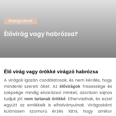
Bejegyzések
Élővirág vagy habrózsa?
Élő virág vagy örökké virágzó habrózsa
A virágok igazán csodálatosak, és nem kérdés, hogy
mindenki szereti őket. Az
frissessége és
élővirágok
szépsége mindig elvarázsol minket, azonban sajnos
tudjuk jól:
. Elhervadnak, és ezzel
nem tartanak örökké
együtt az emlékeik is elhalványulnak. Virágosként
különösen szomorú érzés látni, hogy amikor