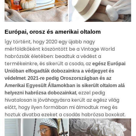
Európai, orosz és amerikai oltalom
Így történt, hogy 2020 egy újabb nagy
mérföldkőként köszöntött be a Vintage World
habrózsák életében: beadtuk a védést a
termékeinkre, és sikerült a csoda, az
egész Európai
Unióban elfogadták dobozainkra a védjegyet és
.
védelmet
2021-re pedig Oroszországban és az
Amerikai Egyesült Államokban is sikerült oltalom alá
, ezzel pedig
helyezni habrózsa dobozainkat
hivatalosan is jóváhagyásra került az egész világ
előtt, hogy ilyen formában mi álmodtuk meg és
hoztuk divatba ezeket a csodás habrózsa boxokat.