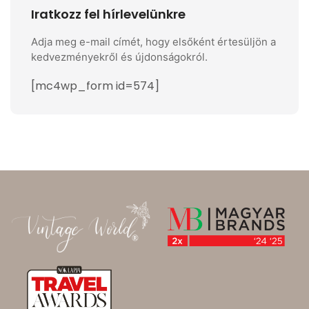
Iratkozz fel hírlevelünkre
Adja meg e-mail címét, hogy elsőként értesüljön a
kedvezményekről és újdonságokról.
[mc4wp_form id=574]