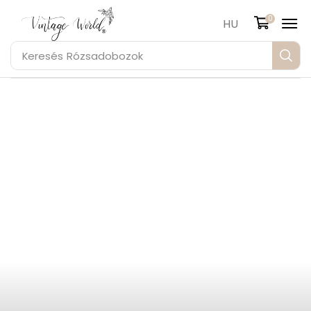
0
HU
Keresés
Rózsadobozok