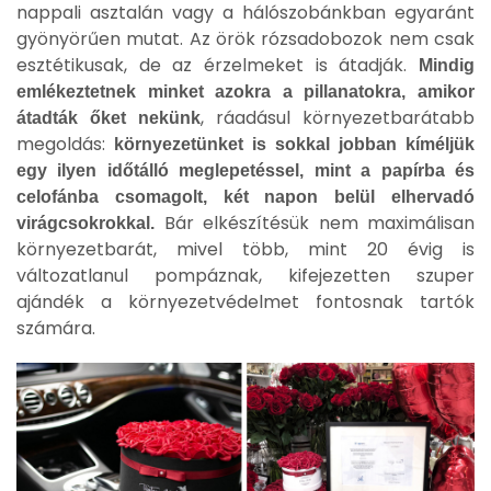
nappali asztalán vagy a hálószobánkban egyaránt
gyönyörűen mutat. Az örök rózsadobozok nem csak
esztétikusak, de az érzelmeket is átadják.
Mindig
emlékeztetnek minket azokra a pillanatokra, amikor
, ráadásul környezetbarátabb
átadták őket nekünk
megoldás:
környezetünket is sokkal jobban kíméljük
egy ilyen időtálló meglepetéssel, mint a papírba és
celofánba csomagolt, két napon belül elhervadó
Bár elkészítésük nem maximálisan
virágcsokrokkal.
környezetbarát, mivel több, mint 20 évig is
változatlanul pompáznak, kifejezetten szuper
ajándék a környezetvédelmet fontosnak tartók
számára.