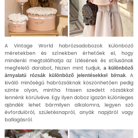
A Vintage World habrózsadobozok különböző
méretekben és színekben érhetőek el, hogy
mindenki megtalálhatja az ízlésének és stílusának
megfelelő darabot, hiszen mint tudjuk,
a különböző
. A
árnyalatú rózsák különböző jelentésekkel bírnak
kiváló minőségű habrózsáknak köszönhetően pedig
szinte olyan, mintha frissen szedett rózsákkal
lennénk körülvéve. Egy ilyen doboz igazán különleges
ajándék lehet bármilyen alkalomra, legyen szó
évfordulóról, születésnapról, anyák napjáról vagy
ballagásról.