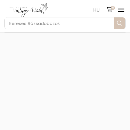
0
HU
Keresés
Rózsadobozok