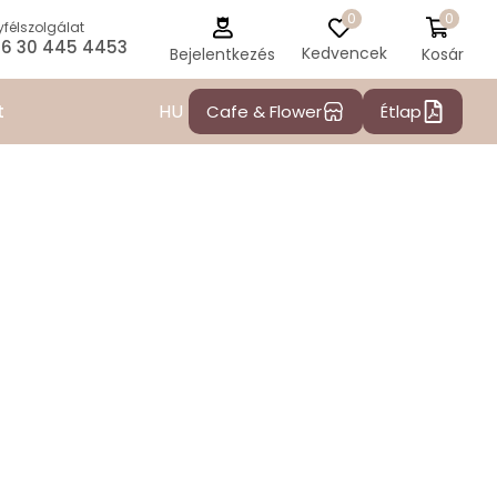
0
0
félszolgálat
6 30 445 4453
Kedvencek
Kosár
Bejelentkezés
HU
t
Cafe & Flower
Étlap