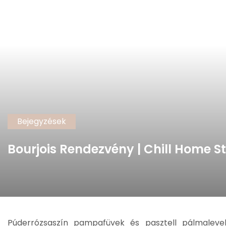
Bejegyzések
Bourjois Rendezvény | Chill Home S
Púderrózsaszín pampafüvek és pasztell pálmalevele