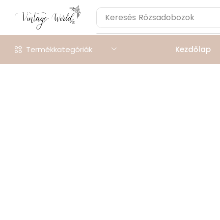
Keresés
Rózsadobozok
Termékkategóriák
Kezdőlap