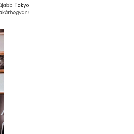
gújabb
Tokyo
 akárhogyan!
Virágok és jelentésük
2021-07-04
Lotus Biscoff édességek
2023-09-25
Ballagási ajándék
ötletek: inspirációk
diákoknak és
pedagógusoknak
2025-04-28
Ajándékötletek
ballagásra
2020-05-24