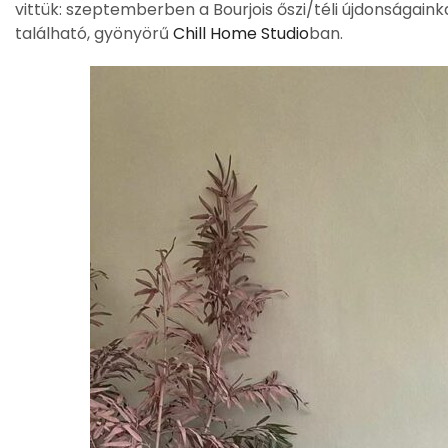
vittük: szeptemberben a Bourjois őszi/téli újdonsága
található, gyönyörű
Chill Home Studio
ban.