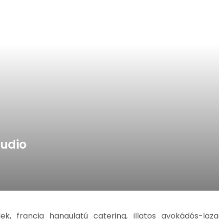
tudio
k, francia hangulatú catering, illatos avokádós-laz