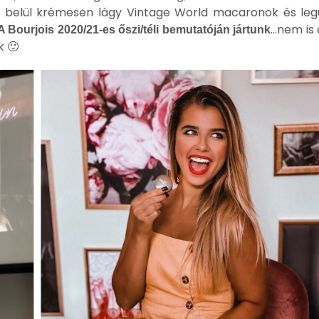
s, belül krémesen lágy Vintage World macaronok és le
…nem is
A Bourjois 2020/21-es őszi/téli bemutatóján jártunk
k 🙂