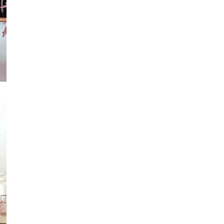
Iratkozz fel hírlevelünkre
Adja meg e-mail címét, hogy
elsőként értesüljön a
kedvezményekről és
újdonságokról.
[mc4wp_form id=574]