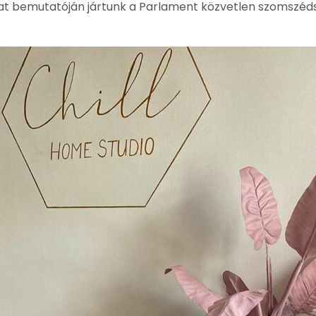
inkat bemutatóján jártunk a Parlament közvetlen szomszé