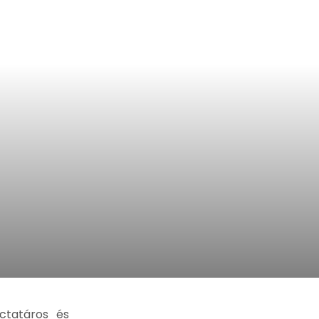
KIEMELT BEJEGYZÉSEK
actatáros és