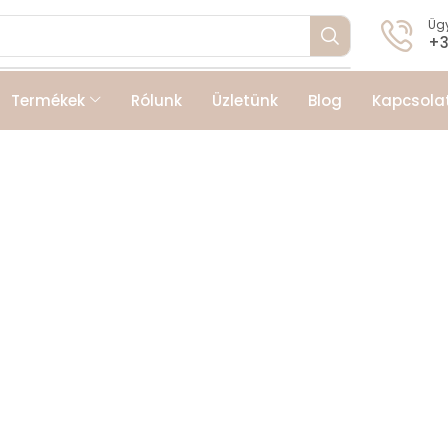
Ügy
+3
Termékek
Rólunk
Üzletünk
Blog
Kapcsola