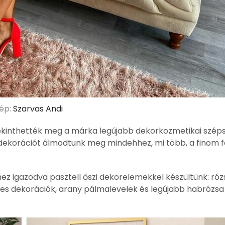
ép:
Szarvas Andi
inthették meg a márka legújabb dekorkozmetikai szépsé
dekorációt álmodtunk meg mindehhez, mi több, a finom fa
hez igazodva pasztell őszi dekorelemekkel készültünk: róz
mes dekorációk, arany pálmalevelek és legújabb habrózsa