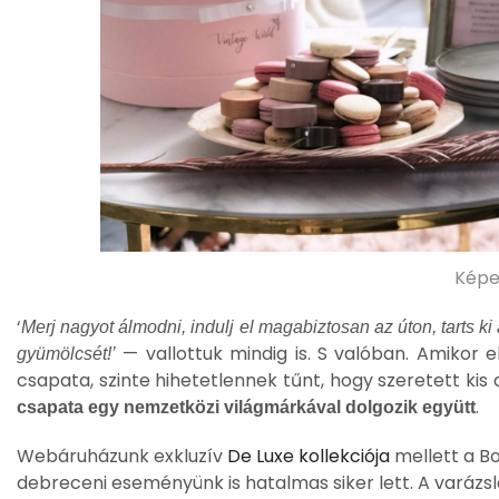
Képek
‘
Merj nagyot álmodni, indulj el magabiztosan az úton, tarts 
— vallottuk mindig is. S valóban. Amikor 
gyümölcsét!’
csapata, szinte hihetetlennek tűnt, hogy szeretett ki
.
csapata egy nemzetközi világmárkával dolgozik együtt
Webáruházunk exkluzív
De Luxe kollekciója
mellett a B
debreceni eseményünk is hatalmas siker lett. A varázs