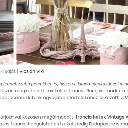
: saját |
Viczián Viki
ki a legnehezebb percekben is, hiszen a kitartó munka idővel m
először megkeresett minket a francia Bourjois márka m
s debreceni üzletünk egy újabb mérföldkőhöz érkezett:
a V
ourjois-val közösen megálmodott ‘
francia hetek Vintage
latos francia hangulatot és ízeket pedig Budapestre is m