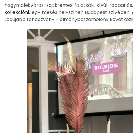
hagymalekváros-sajtkrémes falatkák, kívül roppanó
kollekciónk
egy mesés helyszínen Budapest szívében.
Legújabb rendezvény – élménybeszámolónk következi