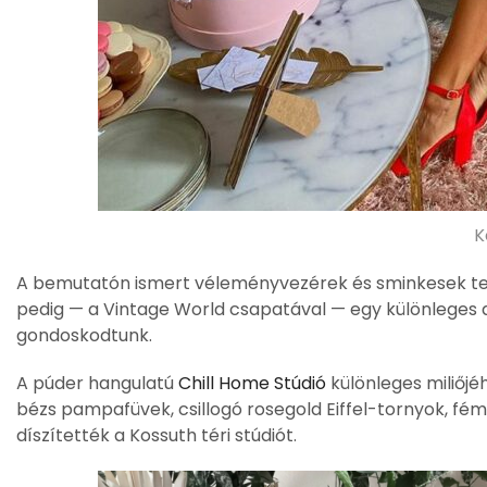
K
A bemutatón ismert véleményvezérek és sminkesek tek
pedig — a Vintage World csapatával — egy különleges 
gondoskodtunk.
A púder hangulatú
Chill Home Stúdió
különleges miliőjé
bézs pampafüvek, csillogó rosegold Eiffel-tornyok, fé
díszítették a Kossuth téri stúdiót.