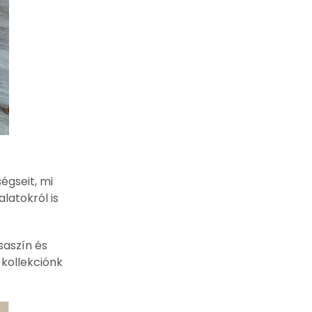
gseit, mi
latokról is
saszín és
 kollekciónk