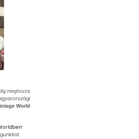
indig meghozza
agyarországi
intage World
 Worldben
‘
agunkkal