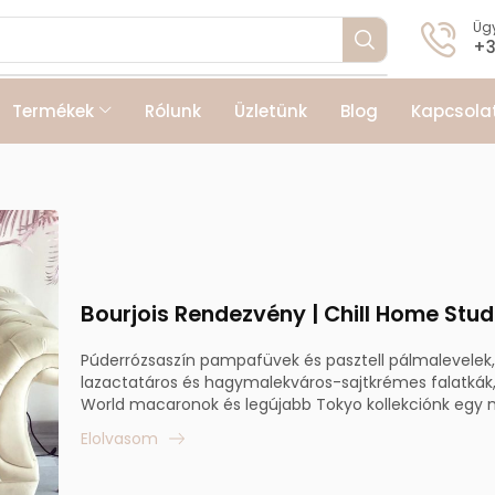
Ügy
+3
Termékek
Rólunk
Üzletünk
Blog
Kapcsola
Bourjois Rendezvény | Chill Home Stud
Púderrózsaszín pampafüvek és pasztell pálmalevelek, 
lazactatáros és hagymalekváros-sajtkrémes falatkák,
World macaronok és legújabb Tokyo kollekciónk egy m
Elolvasom