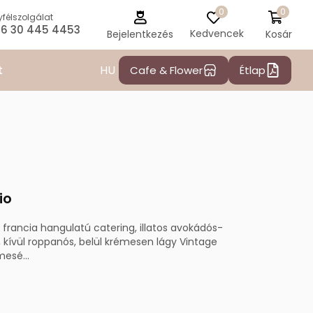
0
0
félszolgálat
6 30 445 4453
Kedvencek
Kosár
Bejelentkezés
HU
t
Cafe & Flower
Étlap
io
francia hangulatú catering, illatos avokádós-
 kívül roppanós, belül krémesen lágy Vintage
esé...