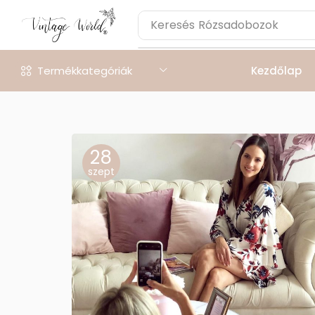
Keresés
Rózsadobozok
Termékkategóriák
Kezdőlap
28
szept