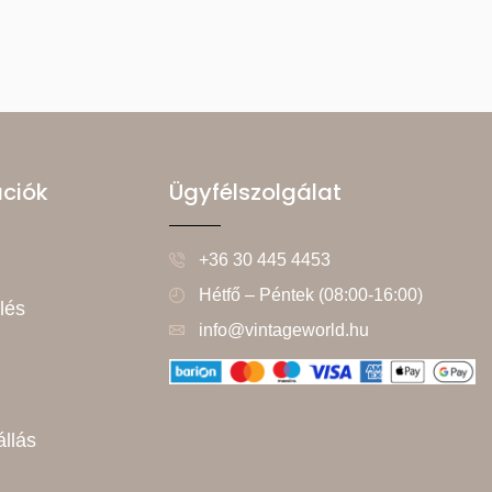
ációk
Ügyfélszolgálat
+36 30 445 4453
Hétfő – Péntek (08:00-16:00)
lés
info@vintageworld.hu
állás