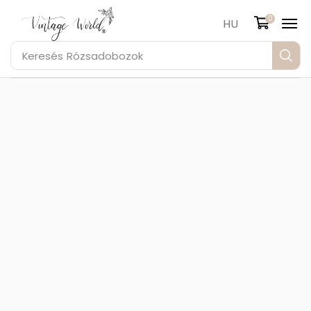
0
HU
Keresés
Rózsadobozok