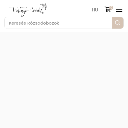
0
HU
Keresés
Rózsadobozok