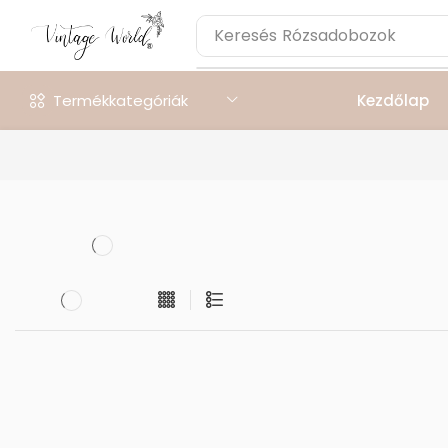
Keresés
Rózsadobozok
Termékkategóriák
Kezdőlap