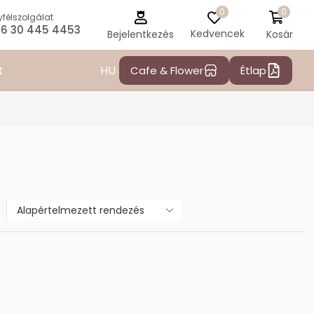
0
0
félszolgálat
6 30 445 4453
Kedvencek
Kosár
Bejelentkezés
HU
t
Cafe & Flower
Étlap