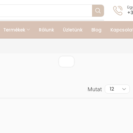
Ügy
+3
Termékek
Rólunk
Üzletünk
Blog
Kapcsola
Mutat