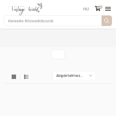
0
HU
Keresés
Rózsadobozok