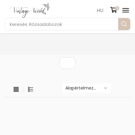
0
HU
Keresés
Rózsadobozok