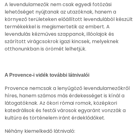
A levendulamezők nem csak egyedi fotózási
lehetőséget nyújtanak az utazóknak, hanem a
környező területeken előállított levendulából készült
termékekkel is megismertetik az embert. A
levendulás kézműves szappanok, illóolajok és
szárított virágcsokrok igazi kincsek, melyeknek
otthonunkban is örömét lelhetjük.
A Provence-i vidék további látnivalói
Provence nemcsak a lenyűgöző levendulamezőkről
híres, hanem számos más érdekességet is kínál a
látogatóknak. Az ókori római romok, középkori
katedrálisok és festői városok egyaránt vonzzák a
kultúra és történelem iránt érdeklődőket.
Néhány kiemelkedő látnivaló: