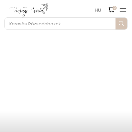
0
HU
Keresés
Rózsadobozok