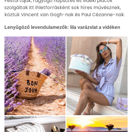
Festői tájak, ragyogó napsütés és vidéki piacok
szolgáltak itt ihletforrásként sok híres művésznek,
köztük Vincent van Gogh-nak és Paul Cézanne-nak.
Lenyűgöző levendulamezők: lila varázslat a vidéken