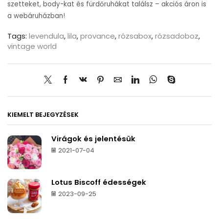
szetteket, body-kat és fürdőruhákat találsz – akciós áron is
a webáruházban!
Tags:
levendula
,
lila
,
provance
,
rózsabox
,
rózsadoboz
,
vintage world
KIEMELT BEJEGYZÉSEK
Virágok és jelentésük
2021-07-04
Lotus Biscoff édességek
2023-09-25