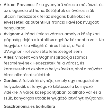
: Ez a gyönyörű város a művészet és
Aix-en-Provence
az elegancia otthona. Sétáljatok az óváros szűk
utcáin, fedezzétek fel az elegáns butikokat és
élvezzétek az autentikus francia kávézók nyugodt
hangulatát.
: A Pápai Palota városa, amely a középkori
Avignon
pápaság idején a katolikus egyház központja volt. Ne
hagyjátok ki a világhírű híres hídról, a Pont
d’Avignon-ról való séta lehetőségét sem.
: Vincent van Gogh inspirációja számos
Arles
festményének. Fedezzétek fel a várost, és
keressetek rá azokra a helyszínekre, ahol a művész
híres alkotásai születtek.
: A falvak királynője, amely egy magaslaton
Gordes
helyezkedik el, lenyűgöző kilátással a környező
vidékre. A város középpontjában található vár és a
szűk, kanyargós utcák lenyűgöző látványt nyújtanak.
Gasztronómia és borkultúra