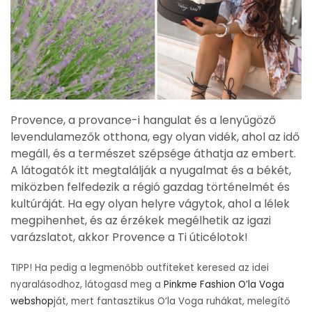
Provence, a provance-i hangulat és a lenyűgöző
levendulamezők otthona, egy olyan vidék, ahol az idő
megáll, és a természet szépsége áthatja az embert.
A látogatók itt megtalálják a nyugalmat és a békét,
miközben felfedezik a régió gazdag történelmét és
kultúráját. Ha egy olyan helyre vágytok, ahol a lélek
megpihenhet, és az érzékek megélhetik az igazi
varázslatot, akkor Provence a Ti úticélotok!
TIPP! Ha pedig a legmenőbb outfiteket keresed az idei
nyaralásodhoz, látogasd meg a
Pinkme Fashion O’la Voga
webshop
ját, mert fantasztikus O’la Voga ruhákat, melegítő