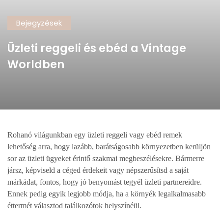
Bejegyzések
Üzleti reggeli és ebéd a Vintage
Worldben
Rohanó világunkban egy üzleti reggeli vagy ebéd remek
lehetőség arra, hogy lazább, barátságosabb környezetben kerüljön
sor az üzleti ügyeket érintő szakmai megbeszélésekre. Bármerre
jársz, képviseld a céged érdekeit vagy népszerűsítsd a saját
márkádat, fontos, hogy jó benyomást tegyél üzleti partnereidre.
Ennek pedig egyik legjobb módja, ha a környék legalkalmasabb
éttermét választod találkozótok helyszínéül.