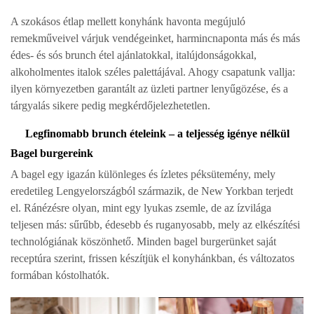
A szokásos étlap mellett konyhánk havonta megújuló
remekműveivel várjuk vendégeinket, harmincnaponta más és más
édes- és sós brunch étel ajánlatokkal, italújdonságokkal,
alkoholmentes italok széles palettájával. Ahogy csapatunk vallja:
ilyen környezetben garantált az üzleti partner lenyűgözése, és a
tárgyalás sikere pedig megkérdőjelezhetetlen.
Legfinomabb brunch ételeink – a teljesség igénye nélkül
Bagel burgereink
A bagel egy igazán különleges és ízletes péksütemény, mely
eredetileg Lengyelországból származik, de New Yorkban terjedt
el. Ránézésre olyan, mint egy lyukas zsemle, de az ízvilága
teljesen más: sűrűbb, édesebb és ruganyosabb, mely az elkészítési
technológiának köszönhető. Minden bagel burgerünket saját
receptúra szerint, frissen készítjük el konyhánkban, és változatos
formában kóstolhatók.