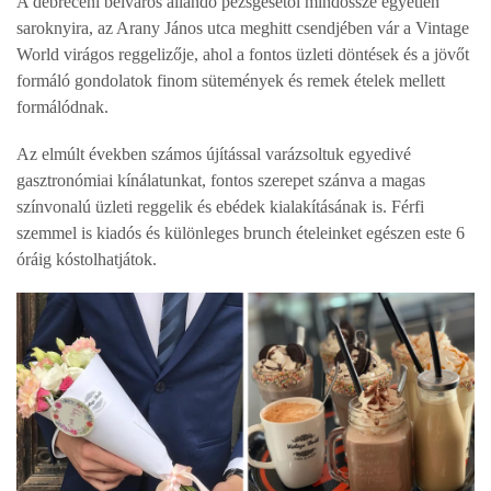
A debreceni belváros állandó pezsgésétől mindössze egyetlen
saroknyira, az Arany János utca meghitt csendjében vár a Vintage
World virágos reggelizője, ahol a fontos üzleti döntések és a jövőt
formáló gondolatok finom sütemények és remek ételek mellett
formálódnak.
Az elmúlt években számos újítással varázsoltuk egyedivé
gasztronómiai kínálatunkat, fontos szerepet szánva a magas
színvonalú üzleti reggelik és ebédek kialakításának is. Férfi
szemmel is kiadós és különleges brunch ételeinket egészen este 6
óráig kóstolhatjátok.