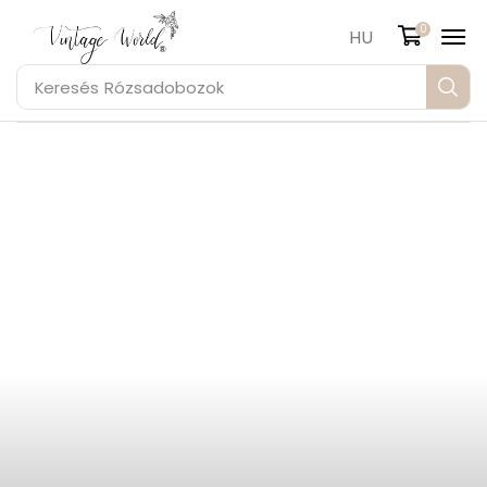
0
HU
Keresés
Rózsadobozok