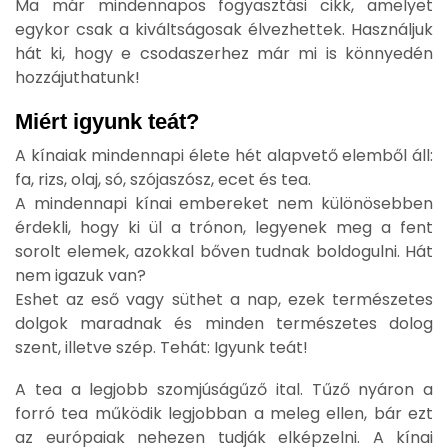
Ma már mindennapos fogyasztási cikk, amelyet
egykor csak a kiváltságosak élvezhettek. Használjuk
hát ki, hogy e csodaszerhez már mi is könnyedén
hozzájuthatunk!
Miért igyunk teát?
A kínaiak mindennapi élete hét alapvető elemből áll:
fa, rizs, olaj, só, szójaszósz, ecet és tea.
A mindennapi kínai embereket nem különösebben
érdekli, hogy ki ül a trónon, legyenek meg a fent
sorolt elemek, azokkal bőven tudnak boldogulni. Hát
nem igazuk van?
Eshet az eső vagy süthet a nap, ezek természetes
dolgok maradnak és minden természetes dolog
szent, illetve szép. Tehát: Igyunk teát!
A tea a legjobb szomjúságűző ital. Tűző nyáron a
forró tea működik legjobban a meleg ellen, bár ezt
az európaiak nehezen tudják elképzelni. A kínai