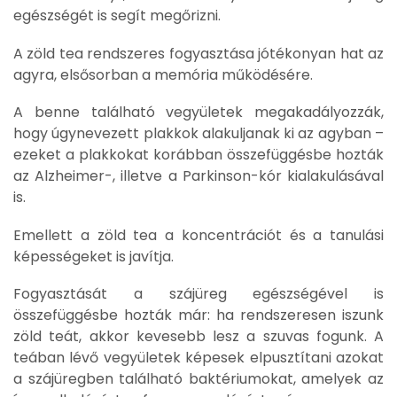
egészségét is segít megőrizni.
A zöld tea rendszeres fogyasztása jótékonyan hat az
agyra, elsősorban a memória működésére.
A benne található vegyületek megakadályozzák,
hogy úgynevezett plakkok alakuljanak ki az agyban –
ezeket a plakkokat korábban összefüggésbe hozták
az Alzheimer-, illetve a Parkinson-kór kialakulásával
is.
Emellett a zöld tea a koncentrációt és a tanulási
képességeket is javítja.
Fogyasztását a szájüreg egészségével is
összefüggésbe hozták már: ha rendszeresen iszunk
zöld teát, akkor kevesebb lesz a szuvas fogunk. A
teában lévő vegyületek képesek elpusztítani azokat
a szájüregben található baktériumokat, amelyek az