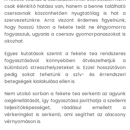
csak élénkítő hatása van, hanem a benne található
csersavnak köszönhetően nyugtatólag is hat a
szervezetünkre. Arra viszont érdemes figyelnünk,
hogy hosszú távon a fekete teát ne éhgyomorra
fogyasszuk, ugyanis a csersav gyomorpanaszokat is
okozhat.
Egyes kutatások szerint a fekete tea rendszeres
fogyasztásával könnyebben átvészelhetjük a
különböző stresszhelyzeteket is. Ezzel hosszútávon
pedig sokat tehetünk a szív- és érrendszeri
betegségek kialakulása ellen is.
Nem utolsó sorban a fekete tea serkenti az agyunk
oxigénellátását, így fogyasztása javíthatja a szellemi
teljesítőképességet, ráadásul emellett a
vérkeringést is serkenti, ami segíthet az alacsony
vérnyomáson is.