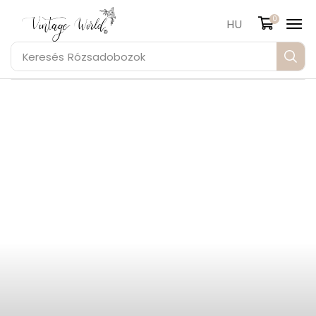
0
HU
Keresés
Rózsadobozok