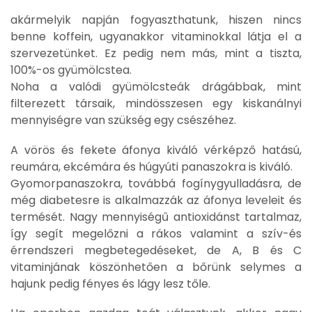
akármelyik napján fogyaszthatunk, hiszen nincs
benne koffein, ugyanakkor vitaminokkal látja el a
szervezetünket. Ez pedig nem más, mint a tiszta,
100%-os gyümölcstea.
Noha a valódi gyümölcsteák drágábbak, mint
filterezett társaik, mindösszesen egy kiskanálnyi
mennyiségre van szükség egy csészéhez.
A vörös és fekete áfonya kiváló vérképző hatású,
reumára, ekcémára és húgyúti panaszokra is kiváló.
Gyomorpanaszokra, továbbá fogínygyulladásra, de
még diabetesre is alkalmazzák az áfonya leveleit és
termését. Nagy mennyiségű antioxidánst tartalmaz,
így segít megelőzni a rákos valamint a szív-és
érrendszeri megbetegedéseket, de A, B és C
vitaminjának köszönhetően a bőrünk selymes a
hajunk pedig fényes és lágy lesz tőle.