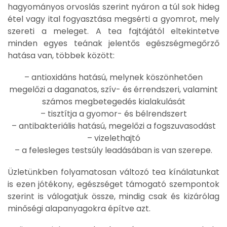
hagyományos orvoslás szerint nyáron a túl sok hideg
étel vagy ital fogyasztása megsérti a gyomrot, mely
szereti a meleget. A tea fajtájától eltekintetve
minden egyes teának jelentős egészségmegőrző
hatása van, többek között:
– antioxidáns hatású, melynek köszönhetően
megelőzi a daganatos, szív- és érrendszeri, valamint
számos megbetegedés kialakulását
– tisztítja a gyomor- és bélrendszert
– antibakteriális hatású, megelőzi a fogszuvasodást
– vizelethajtó
– a felesleges testsúly leadásában is van szerepe.
Üzletünkben folyamatosan változó tea kínálatunkat
is ezen jótékony, egészséget támogató szempontok
szerint is válogatjuk össze, mindig csak és kizárólag
minőségi alapanyagokra építve azt.