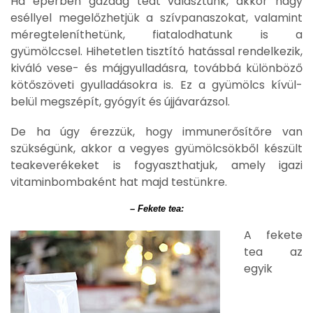
Ha eperben gazdag teát választunk, akkor nagy
eséllyel megelőzhetjük a szívpanaszokat, valamint
méregteleníthetünk, fiatalodhatunk is a
gyümölccsel. Hihetetlen tisztító hatással rendelkezik,
kiváló vese- és májgyulladásra, továbbá különböző
kötőszöveti gyulladásokra is. Ez a gyümölcs kívül-
belül megszépít, gyógyít és újjávarázsol.
De ha úgy érezzük, hogy immunerősítőre van
szükségünk, akkor a vegyes gyümölcsökből készült
teakeverékeket is fogyaszthatjuk, amely igazi
vitaminbombaként hat majd testünkre.
– Fekete tea:
A fekete
tea az
egyik