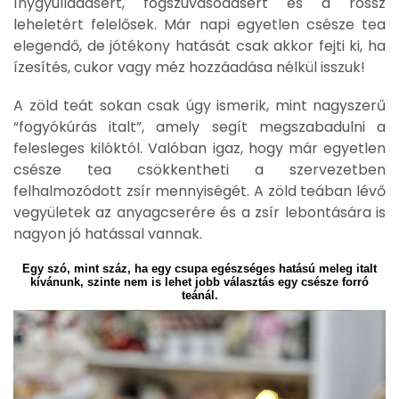
ínygyulladásért, fogszuvasodásért és a rossz
leheletért felelősek. Már napi egyetlen csésze tea
elegendő, de jótékony hatását csak akkor fejti ki, ha
ízesítés, cukor vagy méz hozzáadása nélkül isszuk!
A zöld teát sokan csak úgy ismerik, mint nagyszerű
“fogyókúrás italt”, amely segít megszabadulni a
felesleges kilóktól. Valóban igaz, hogy már egyetlen
csésze tea csökkentheti a szervezetben
felhalmozódott zsír mennyiségét. A zöld teában lévő
vegyületek az anyagcserére és a zsír lebontására is
nagyon jó hatással vannak.
Egy szó, mint száz, ha egy csupa egészséges hatású meleg italt
kívánunk, szinte nem is lehet jobb választás egy csésze forró
teánál.