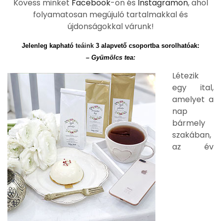
Kövess minket
Facebook
-on és
Instagramon
, ahol
folyamatosan megújuló tartalmakkal és
újdonságokkal várunk!
Jelenleg kapható
teáink
3 alapvető csoportba sorolhatóak:
– Gyümölcs tea:
Létezik
egy ital,
amelyet a
nap
bármely
szakában,
az év