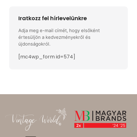
Iratkozz fel hírlevelünkre
Adja meg e-mail címét, hogy elsőként
értesüljön a kedvezményekről és
újdonságokról.
[mc4wp_form id=574]