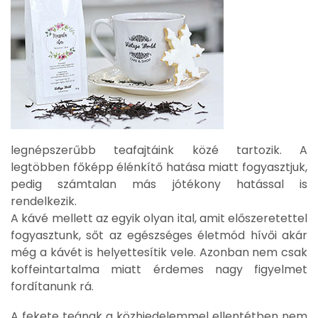
legnépszerűbb teafajtáink közé tartozik. A
legtöbben főképp élénkítő hatása miatt fogyasztjuk,
pedig számtalan más jótékony hatással is
rendelkezik.
A kávé mellett az egyik olyan ital, amit előszeretettel
fogyasztunk, sőt az egészséges életmód hívői akár
még a kávét is helyettesítik vele. Azonban nem csak
koffeintartalma miatt érdemes nagy figyelmet
fordítanunk rá.
A fekete teának a közhiedelemmel ellentétben nem