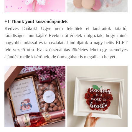
+1 Thank you! köszönőajándék
Kedves Diákok!
Ugye nem felejtitek el tanáraitok kitartó,
fáradtságos munkáját? Éveken át értetek dolgoztak, hogy
minél
nagyobb tudással és tapasztalattal induljatok a nagy betűs ÉLET
felé vezető útra. Ez az
összeállítás tökéletes lehet egy személyes
ajándék mellé kísérőnek, de önmagában is megállja a
helyét.