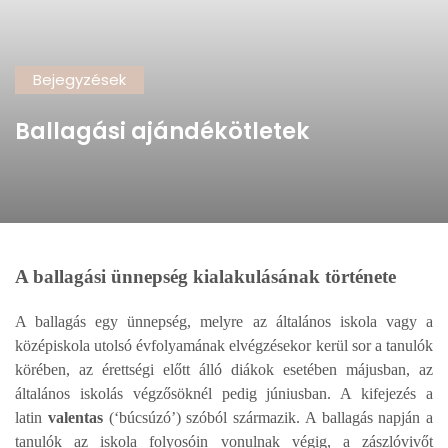
Bejegyzések
Ballagási ajándékötletek
A ballagási ünnepség kialakulásának története
A ballagás egy ünnepség, melyre az általános iskola vagy a
középiskola utolsó évfolyamának elvégzésekor kerül sor a tanulók
körében, az érettségi előtt álló diákok esetében májusban, az
általános iskolás végzősöknél pedig júniusban.
A kifejezés a
latin
valentas
(‘búcsúzó’) szóból származik.
A ballagás napján a
tanulók az iskola folyosóin vonulnak végig, a zászlóvivőt