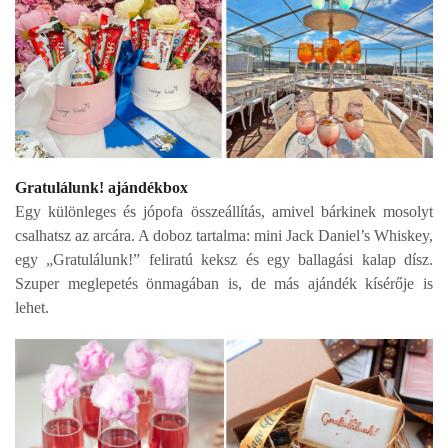
Gratulálunk! ajándékbox
Egy különleges és jópofa összeállítás, amivel bárkinek mosolyt
csalhatsz az arcára. A doboz tartalma:
mini Jack Daniel’s Whiskey,
egy „Gratulálunk!” feliratú keksz és egy ballagási kalap dísz.
Szuper
meglepetés önmagában is, de más ajándék kísérője is
lehet.