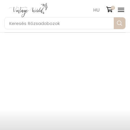
0
HU
Keresés
Rózsadobozok