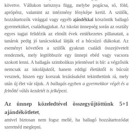
követve. Vállukon
tarisznya függ, melybe pogácsa, só, föld,
aprópénz, valamint az intézmény fényképe kerül. A szülők,
hozzátartozók virággal vagy egyéb
ajándékkal
köszöntik ballagó
gyermeküket, családtagjukat. Az
iskolai ünnepség során az osztály
egyes tagjai felidézik az elmúlt évek emlékezetes pillanatait, a
tanárok pedig jó tanácsokkal látják el a búcsúzó diákokat. Az
eseményt követően a szülők gyakran családi
összejövetelt
rendeznek, mely legtöbbször egy ünnepi ebéd vagy vacsora
szokott lenni.
A ballagás szimbolikus jelentéssel is bír: a végzősök
nemcsak az iskolájuktól, hanem eddigi életüktől is
búcsút
vesznek, hiszen egy korszak lezárásaként tekinthetünk rá, mely
után új élet vár rájuk.
A
ballagás egyben a gyermekkor végét és a
felnőtté válás kezdetét is jelképezi.
Az ünnep közeledtével összegyűjtöttünk 5+1
ajándékötletet
,
amivel biztosan nem fogsz mellé, ha
ballagó hozzátartozódat
szeretnéd meglepni.